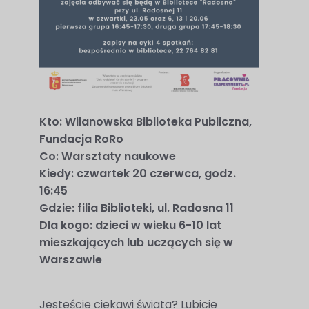
Abyśmy mogli
poprawić
funkcjonalność
i strukturę
strony
internetowej,
na podstawie
Kto: Wilanowska Biblioteka Publiczna,
tego, jak
Fundacja RoRo
strona jest
Co: Warsztaty naukowe
używana.
Kiedy: czwartek 20 czerwca, godz.
16:45
Gdzie: filia Biblioteki, ul. Radosna 11
Doświadczenie
Dla kogo: dzieci w wieku 6-10 lat
Aby nasza
mieszkających lub uczących się w
Warszawie
strona
internetowa
działała jak
Jesteście ciekawi świata? Lubicie