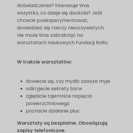
najlepiej
doświadczenia? Interesuje Was
podczas
wszystko, co dzieje się dookoła? Jeśli
twojego
chcecie poeksperymentować,
przejścia na nią.
dowiedzieć się rzeczy nieoczywistych,
nie może Was zabraknąć na
Jeśli odrzucisz
warsztatach naukowych Fundacji RoRo.
te pliki cookie,
niektóre funkcje
znikną ze strony
W trakcie warsztatów:
internetowej.
dowiecie się, czy mydło zawsze myje
odkryjecie sekrety barw
Marketing
zgłębicie tajemnice napięcia
Udostępniając
powierzchniowego
swoje
poznacie działanie płuc
zainteresowania i
zachowania
Warsztaty są bezpłatne. Obowiązują
podczas
zapisy telefoniczne.