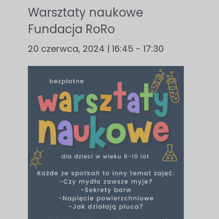
Warsztaty naukowe
Fundacja RoRo
20 czerwca, 2024 | 16:45
-
17:30
Konieczne
Te pliki cookie
nie są
opcjonalne. Są
one potrzebne
do
funkcjonowania
strony
internetowej.
Statystyka