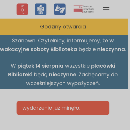
Skip
Menu
to
main
Godziny otwarcia
content
Szanowni Czytelnicy,
informujemy,
że
w
wakacyjne
soboty Biblioteka
będzie
nieczynna
.
W
piątek 14 sierpnia
wszystkie
placówki
Biblioteki
będą
nieczynne
. Zachęcamy do
wcześniejszych wypożyczeń.
wydarzenie już minęło.