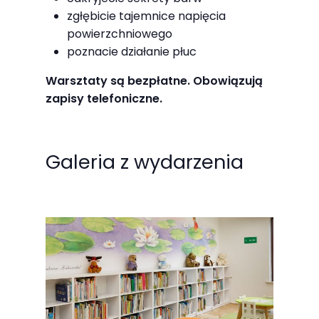
odwiedzania naszej
zgłębicie tajemnice napięcia
strony, zwiększasz
powierzchniowego
szansę na
poznacie działanie płuc
zobaczenie
Warsztaty są bezpłatne. Obowiązują
spersonalizowanych
zapisy telefoniczne.
treści i ofert.
Galeria z wydarzenia