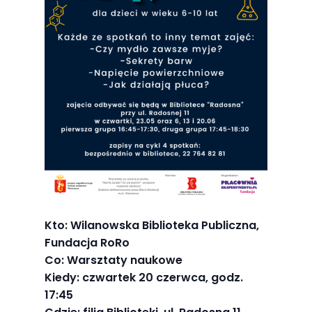
Abyśmy mogli
poprawić
funkcjonalność
i strukturę
strony
internetowej,
na podstawie
tego, jak
strona jest
używana.
Doświadczenie
Kto: Wilanowska Biblioteka Publiczna,
Fundacja RoRo
Aby nasza
Co: Warsztaty naukowe
strona
Kiedy: czwartek 20 czerwca, godz.
internetowa
17:45
działała jak