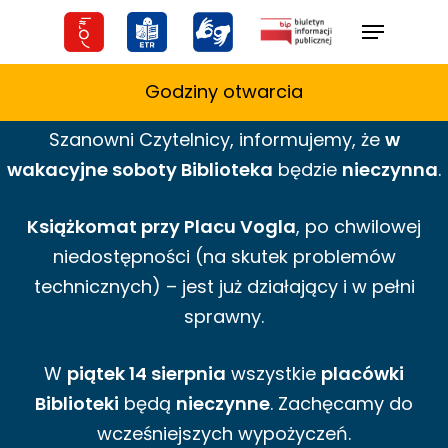
Skip
Menu
to
main
Godziny otwarcia
content
Szanowni Czytelnicy,
informujemy,
że
w
wakacyjne
soboty Biblioteka
będzie
nieczynna
.
Książkomat przy Placu Vogla
, po chwilowej
niedostępności (na skutek problemów
technicznych) – jest już działający i w pełni
sprawny.
W
piątek 14 sierpnia
wszystkie
placówki
Biblioteki
będą
nieczynne
. Zachęcamy do
wcześniejszych wypożyczeń.