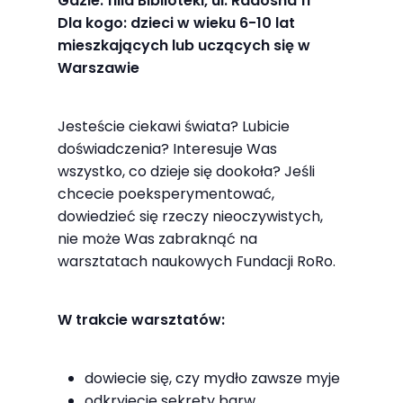
Gdzie: filia Biblioteki, ul. Radosna 11
najlepiej
Dla kogo: dzieci w wieku 6-10 lat
podczas
mieszkających lub uczących się w
twojego
Warszawie
przejścia na nią.
Jeśli odrzucisz
Jesteście ciekawi świata? Lubicie
te pliki cookie,
doświadczenia? Interesuje Was
niektóre funkcje
wszystko, co dzieje się dookoła? Jeśli
znikną ze strony
chcecie poeksperymentować,
internetowej.
dowiedzieć się rzeczy nieoczywistych,
nie może Was zabraknąć na
warsztatach naukowych Fundacji RoRo.
Marketing
Udostępniając
W trakcie warsztatów:
swoje
zainteresowania i
zachowania
dowiecie się, czy mydło zawsze myje
podczas
odkryjecie sekrety barw