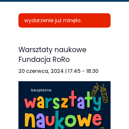
wydarzenie już minęło.
Konieczne
Te pliki cookie
Warsztaty naukowe
nie są
Fundacja RoRo
opcjonalne. Są
one potrzebne
20 czerwca, 2024 | 17:45
-
18:30
do
funkcjonowania
strony
internetowej.
Statystyka