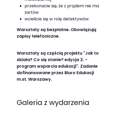
odwiedzania naszej
przekonacie się, że z prądem nie ma
strony, zwiększasz
żartów
szansę na
wcielicie się w rolę detektywów.
zobaczenie
Warsztaty są bezpłatne. Obowiązują
spersonalizowanych
zapisy telefoniczne.
treści i ofert.
Warsztaty są częścią projektu "Jak to
działa? Co się stanie? edycja 2. -
program wsparcia edukacji". Zadanie
dofinansowane przez Biuro Edukacji
m.st. Warszawy.
Galeria z wydarzenia