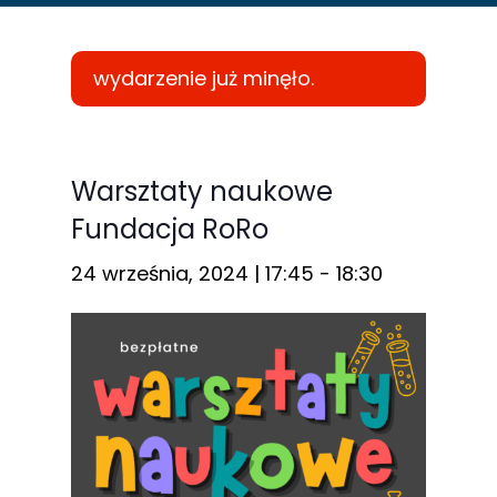
wydarzenie już minęło.
Konieczne
Te pliki cookie
Warsztaty naukowe
nie są
Fundacja RoRo
opcjonalne. Są
one potrzebne
24 września, 2024 | 17:45
-
18:30
do
funkcjonowania
strony
internetowej.
Statystyka