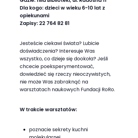
Gdzie: filia Biblioteki, ul. Radosna 11
najlepiej
Dla kogo: dzieci w wieku 6-10 lat z
podczas
opiekunami
twojego
Zapisy: 22 764 82 81
przejścia na nią.
Jeśli odrzucisz
Jesteście ciekawi świata? Lubicie
te pliki cookie,
doświadczenia? Interesuje Was
niektóre funkcje
wszystko, co dzieje się dookoła? Jeśli
znikną ze strony
chcecie poeksperymentować,
internetowej.
dowiedzieć się rzeczy nieoczywistych,
nie może Was zabraknąć na
warsztatach naukowych Fundacji RoRo.
Marketing
Udostępniając
W trakcie warsztatów:
swoje
zainteresowania i
zachowania
poznacie sekrety kuchni
podczas
molekularnej