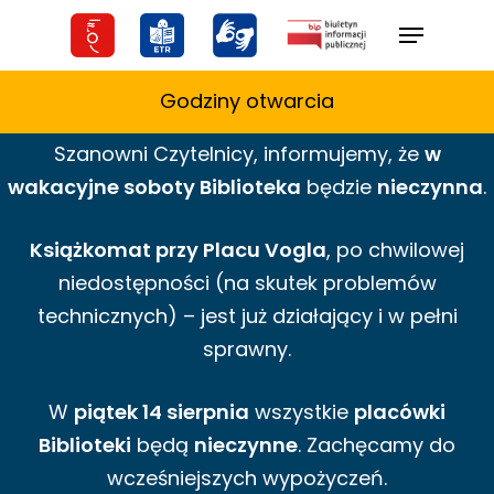
Skip
Menu
to
main
Godziny otwarcia
content
Szanowni Czytelnicy,
informujemy,
że
w
wakacyjne
soboty Biblioteka
będzie
nieczynna
.
Książkomat przy Placu Vogla
, po chwilowej
niedostępności (na skutek problemów
technicznych) – jest już działający i w pełni
sprawny.
W
piątek 14 sierpnia
wszystkie
placówki
Biblioteki
będą
nieczynne
. Zachęcamy do
wcześniejszych wypożyczeń.