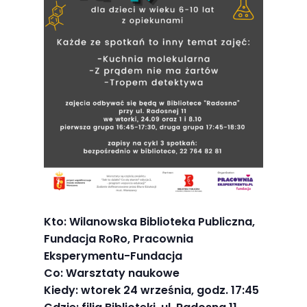
Abyśmy mogli
poprawić
funkcjonalność
i strukturę
strony
internetowej,
na podstawie
tego, jak
strona jest
używana.
Doświadczenie
Kto: Wilanowska Biblioteka Publiczna,
Fundacja RoRo, Pracownia
Aby nasza
Eksperymentu-Fundacja
strona
Co: Warsztaty naukowe
internetowa
Kiedy: wtorek 24 września, godz. 17:45
działała jak