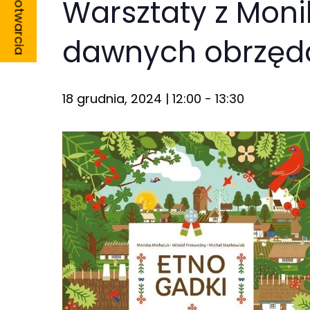
Godziny otwarcia
Warsztaty z Moni
dawnych obrzęda
Konieczne
18 grudnia, 2024 | 12:00
-
13:30
Te pliki cookie
nie są
opcjonalne. Są
one potrzebne
do
funkcjonowania
strony
internetowej.
Statystyka