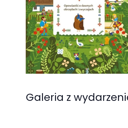
Abyśmy mogli
poprawić
funkcjonalność
i strukturę
strony
internetowej,
na podstawie
tego, jak
strona jest
używana.
Doświadczenie
Galeria z wydarzen
Aby nasza
strona
internetowa
działała jak