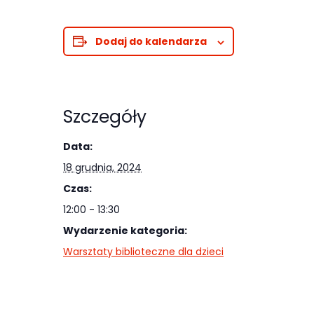
odwiedzania naszej
strony, zwiększasz
Dodaj do kalendarza
szansę na
zobaczenie
spersonalizowanych
treści i ofert.
Szczegóły
Data:
18 grudnia, 2024
Czas:
12:00 - 13:30
Wydarzenie kategoria:
Warsztaty biblioteczne dla dzieci