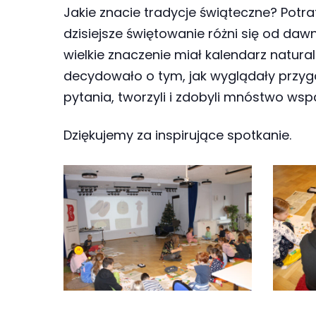
najlepiej
Jakie znacie tradycje świąteczne? Potra
podczas
dzisiejsze świętowanie różni się od da
twojego
wielkie znaczenie miał kalendarz natural
przejścia na nią.
decydowało o tym, jak wyglądały przygo
Jeśli odrzucisz
pytania, tworzyli i zdobyli mnóstwo wspa
te pliki cookie,
niektóre funkcje
Dziękujemy za inspirujące spotkanie.
znikną ze strony
internetowej.
Marketing
Udostępniając
swoje
zainteresowania i
zachowania
podczas