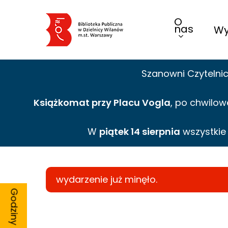
Skip
O
to
nas
Wy
main
content
Szanowni Czytelni
Książkomat przy Placu Vogla
, po chwilow
W
piątek 14 sierpnia
wszystki
wydarzenie już minęło.