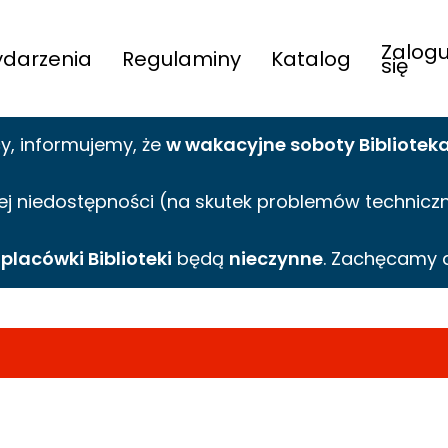
Zalogu
darzenia
Regulaminy
Katalog
się
cy,
informujemy,
że
w wakacyjne
soboty Bibliotek
ej niedostępności (na skutek problemów technicznyc
e
placówki Biblioteki
będą
nieczynne
. Zachęcamy 