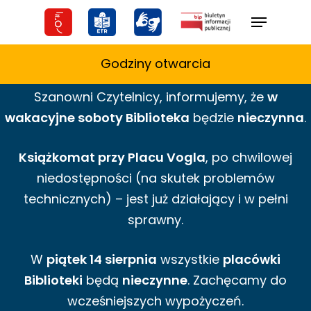
Skip
Menu
to
main
Godziny otwarcia
content
Szanowni Czytelnicy,
informujemy,
że
w
wakacyjne
soboty Biblioteka
będzie
nieczynna
.
Książkomat przy Placu Vogla
, po chwilowej
niedostępności (na skutek problemów
technicznych) – jest już działający i w pełni
sprawny.
W
piątek 14 sierpnia
wszystkie
placówki
Biblioteki
będą
nieczynne
. Zachęcamy do
wcześniejszych wypożyczeń.