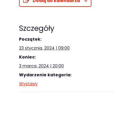
Dodaj do kalendarza
odwiedzania naszej
strony, zwiększasz
szansę na
Szczegóły
zobaczenie
spersonalizowanych
Początek:
treści i ofert.
23 stycznia, 2024 | 09:00
Koniec:
3 marca, 2024 | 20:00
Wydarzenie kategoria:
Wystawy