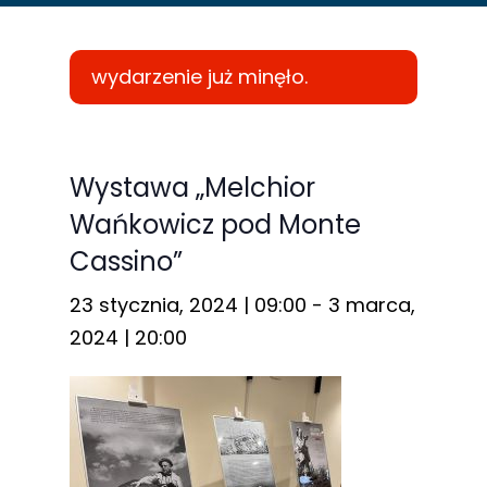
wydarzenie już minęło.
Konieczne
Te pliki cookie
Wystawa „Melchior
nie są
Wańkowicz pod Monte
opcjonalne. Są
Cassino”
one potrzebne
do
23 stycznia, 2024 | 09:00
-
3 marca,
funkcjonowania
2024 | 20:00
strony
internetowej.
Statystyka