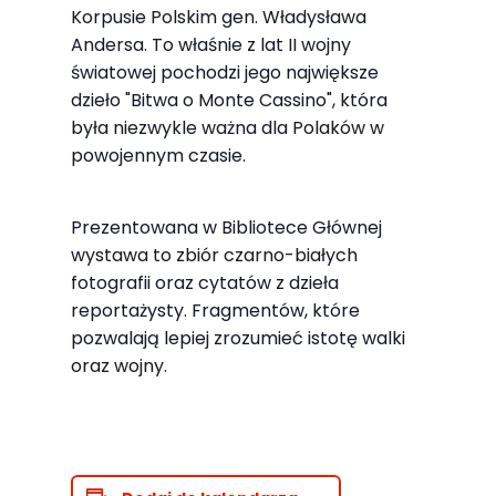
najlepiej
Korpusie Polskim gen. Władysława
podczas
Andersa. To właśnie z lat II wojny
twojego
światowej pochodzi jego największe
dzieło "Bitwa o Monte Cassino", która
przejścia na nią.
była niezwykle ważna dla Polaków w
Jeśli odrzucisz
powojennym czasie.
te pliki cookie,
niektóre funkcje
znikną ze strony
Prezentowana w Bibliotece Głównej
internetowej.
wystawa to zbiór czarno-białych
fotografii oraz cytatów z dzieła
reportażysty. Fragmentów, które
Marketing
pozwalają lepiej zrozumieć istotę walki
Udostępniając
oraz wojny.
swoje
zainteresowania i
zachowania
podczas