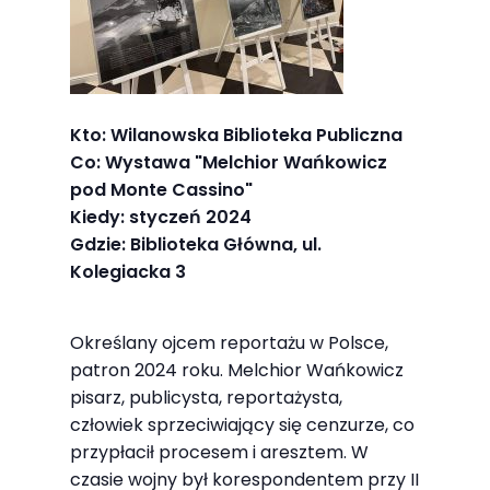
Abyśmy mogli
poprawić
funkcjonalność
i strukturę
strony
Kto: Wilanowska Biblioteka Publiczna
internetowej,
Co: Wystawa "Melchior Wańkowicz
na podstawie
pod Monte Cassino"
tego, jak
Kiedy: styczeń 2024
strona jest
Gdzie: Biblioteka Główna, ul.
używana.
Kolegiacka 3
Określany ojcem reportażu w Polsce,
Doświadczenie
patron 2024 roku. Melchior Wańkowicz
Aby nasza
pisarz, publicysta, reportażysta,
strona
człowiek sprzeciwiający się cenzurze, co
internetowa
przypłacił procesem i aresztem. W
działała jak
czasie wojny był korespondentem przy II