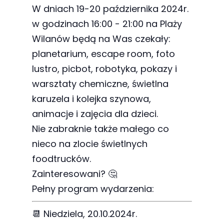
najlepiej
W dniach 19-20 października 2024r.
podczas
w godzinach 16:00 - 21:00 na Plaży
twojego
Wilanów będą na Was czekały:
przejścia na nią.
planetarium, escape room, foto
Jeśli odrzucisz
lustro, picbot, robotyka, pokazy i
te pliki cookie,
warsztaty chemiczne, świetlna
niektóre funkcje
karuzela i kolejka szynowa,
znikną ze strony
animacje i zajęcia dla dzieci.
internetowej.
Nie zabraknie także małego co
nieco na zlocie świetlnych
Marketing
foodtrucków.
Udostępniając
Zainteresowani? 🤔
swoje
Pełny program wydarzenia:
zainteresowania i
zachowania
📆 Niedziela, 20.10.2024r.
podczas