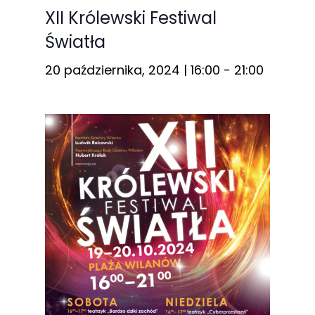
XII Królewski Festiwal
Światła
20 października, 2024 | 16:00
-
21:00
Konieczne
Te pliki cookie
nie są
opcjonalne. Są
one potrzebne
do
funkcjonowania
strony
internetowej.
Statystyka