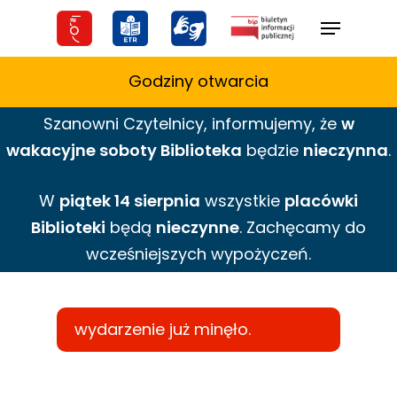
Skip
Menu
to
main
Godziny otwarcia
content
Szanowni Czytelnicy,
informujemy,
że
w
wakacyjne
soboty Biblioteka
będzie
nieczynna
.
W
piątek 14 sierpnia
wszystkie
placówki
Biblioteki
będą
nieczynne
. Zachęcamy do
wcześniejszych wypożyczeń.
wydarzenie już minęło.