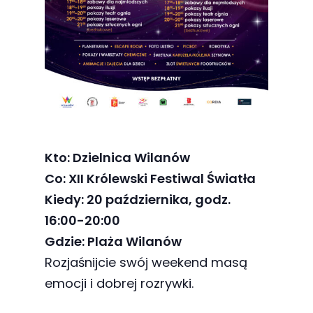
Abyśmy mogli
poprawić
funkcjonalność
i strukturę
strony
internetowej,
na podstawie
tego, jak
strona jest
Kto: Dzielnica Wilanów
używana.
Co: XII Królewski Festiwal Światła
Kiedy: 20 października, godz.
16:00-20:00
Doświadczenie
Gdzie: Plaża Wilanów
Aby nasza
Rozjaśnijcie swój weekend masą
strona
emocji i dobrej rozrywki.
internetowa
działała jak