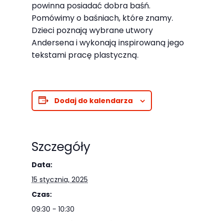
Abyśmy mogli
powinna posiadać dobra baśń.
poprawić
Pomówimy o baśniach, które znamy.
funkcjonalność
Dzieci poznają wybrane utwory
i strukturę
Andersena i wykonają inspirowaną jego
tekstami pracę plastyczną.
strony
internetowej,
na podstawie
tego, jak
Dodaj do kalendarza
strona jest
używana.
Szczegóły
Doświadczenie
Data:
Aby nasza
15 stycznia, 2025
strona
Czas:
internetowa
09:30 - 10:30
działała jak