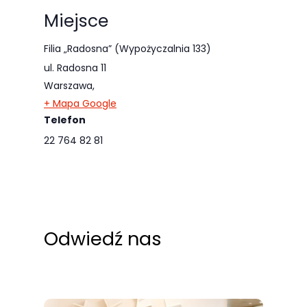
odwiedzania naszej
Miejsce
strony, zwiększasz
szansę na
Filia „Radosna” (Wypożyczalnia 133)
zobaczenie
ul. Radosna 11
spersonalizowanych
Warszawa
,
treści i ofert.
+ Mapa Google
Telefon
22 764 82 81
Odwiedź nas