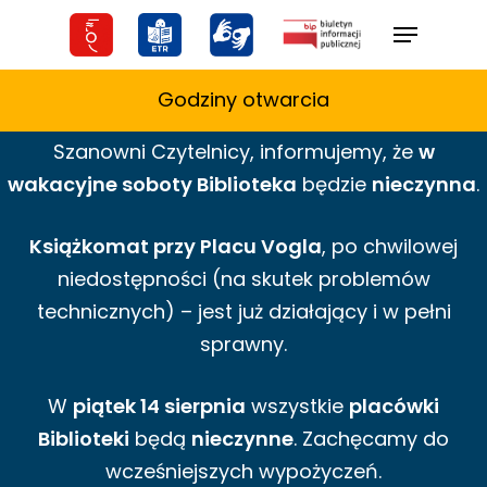
Skip
Menu
to
main
Godziny otwarcia
content
Szanowni Czytelnicy,
informujemy,
że
w
wakacyjne
soboty Biblioteka
będzie
nieczynna
.
Książkomat przy Placu Vogla
, po chwilowej
niedostępności (na skutek problemów
technicznych) – jest już działający i w pełni
sprawny.
W
piątek 14 sierpnia
wszystkie
placówki
Biblioteki
będą
nieczynne
. Zachęcamy do
wcześniejszych wypożyczeń.