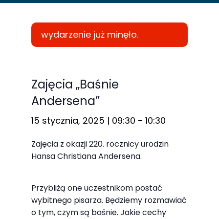
wydarzenie już minęło.
Konieczne
Te pliki cookie
Zajęcia „Baśnie
nie są
Andersena”
opcjonalne. Są
one potrzebne
15 stycznia, 2025 | 09:30
-
10:30
do
Zajęcia z okazji 220. rocznicy urodzin
funkcjonowania
Hansa Christiana Andersena.
strony
internetowej.
Przybliżą one uczestnikom postać
wybitnego pisarza. Będziemy rozmawiać
Statystyka
o tym, czym są baśnie. Jakie cechy