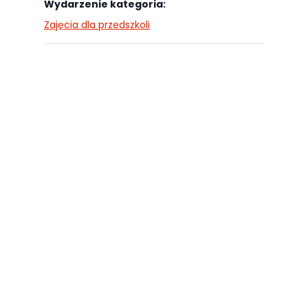
Wydarzenie kategoria:
najlepiej
Zajęcia dla przedszkoli
podczas
twojego
przejścia na nią.
Jeśli odrzucisz
te pliki cookie,
niektóre funkcje
znikną ze strony
internetowej.
Marketing
Udostępniając
swoje
zainteresowania i
zachowania
podczas