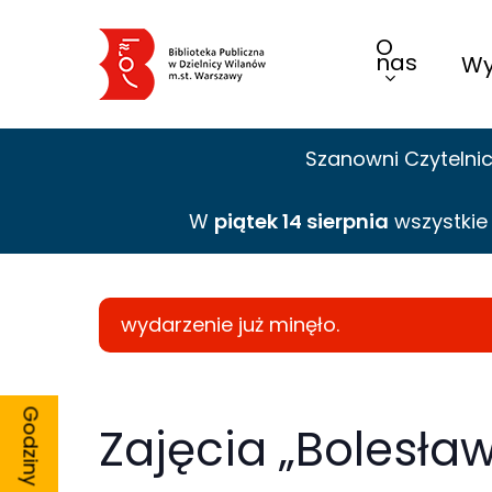
Skip
O
to
nas
Wy
main
content
Szanowni Czytelni
W
piątek 14 sierpnia
wszystki
wydarzenie już minęło.
Zajęcia „Bolesław