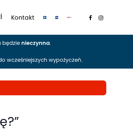
j
facebook
instagram
Kontakt
a
będzie
nieczynna
.
do wcześniejszych wypożyczeń.
nę?”