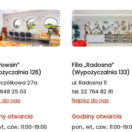
„Powsin”
Filia „Radosna”
życzalnia 126)
(Wypożyczalnia 133)
zyczółkowa 27a
ul. Radosna 11
2 648 25 03
tel. 22 764 82 81
z do nas
Napisz do nas
ny otwarcia
Godziny otwarcia
t., czw.: 11:00-19:00
pon., wt., czw.: 11:00-19: