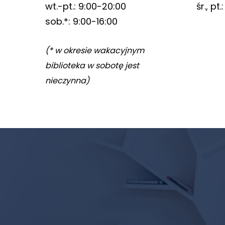
wt.-pt.: 9:00-20:00
śr., pt
odwiedzania naszej
sob.*: 9:00-16:00
strony, zwiększasz
szansę na
zobaczenie
(* w okresie wakacyjnym
spersonalizowanych
biblioteka w sobotę jest
treści i ofert.
nieczynna)
Newsletter
biblioteki