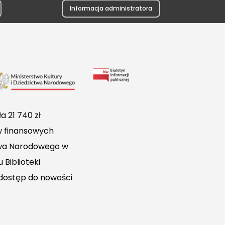
Informacja administratora
Link
do
Biuletynu
a 21 740 zł
Informacji
w finansowych
Publicznej
ctwa Narodowego w
 Biblioteki
 dostęp do nowości