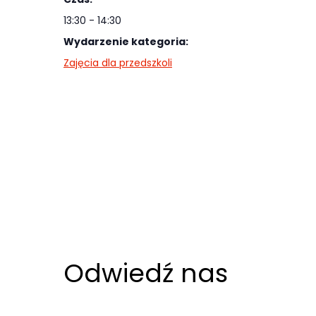
Abyśmy mogli
13:30 - 14:30
poprawić
funkcjonalność
Wydarzenie kategoria:
i strukturę
Zajęcia dla przedszkoli
strony
internetowej,
na podstawie
tego, jak
strona jest
używana.
Doświadczenie
Aby nasza
Odwiedź nas
strona
internetowa
działała jak