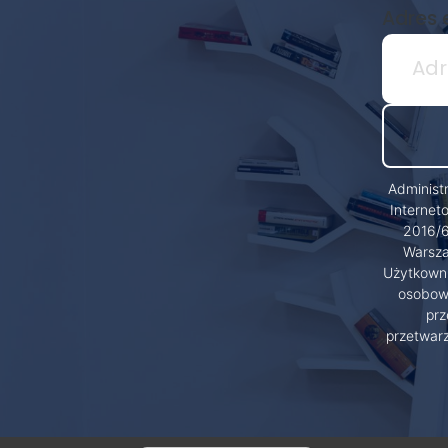
Adres 
Administ
Internet
2016/6
Warsza
Użytkowni
osobowy
prz
przetwar