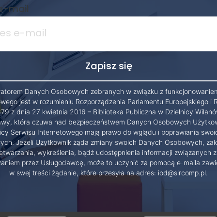
e-mail
ratorem Danych Osobowych zebranych w związku z funkcjonowanie
owego jest w rozumieniu Rozporządzenia Parlamentu Europejskiego i 
79 z dnia 27 kwietnia 2016 – Biblioteka Publiczna w Dzielnicy Wilanó
wy, która czuwa nad bezpieczeństwem Danych Osobowych Użytko
cy Serwisu Internetowego mają prawo do wglądu i poprawiania swo
ch. Jeżeli Użytkownik żąda zmiany swoich Danych Osobowych, zak
etwarzania, wykreślenia, bądź udostępnienia informacji związanych z
zaniem przez Usługodawcę, może to uczynić za pomocą e-maila zawi
w swej treści żądanie, które przesyła na adres: iod@sircomp.pl.