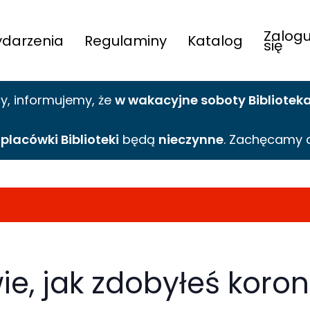
Zalogu
darzenia
Regulaminy
Katalog
się
cy,
informujemy,
że
w wakacyjne
soboty Bibliotek
e
placówki Biblioteki
będą
nieczynne
. Zachęcamy 
ie, jak zdobyłeś koro