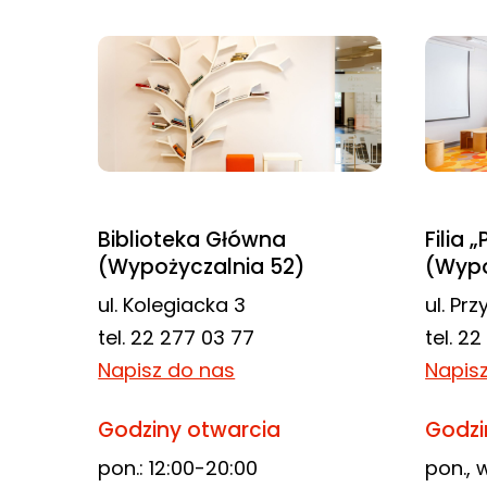
najlepiej
podczas
twojego
przejścia na nią.
Jeśli odrzucisz
te pliki cookie,
niektóre funkcje
znikną ze strony
Biblioteka Główna
Filia 
internetowej.
(Wypożyczalnia 52)
(Wypo
ul. Kolegiacka 3
ul. Pr
Marketing
tel. 22 277 03 77
tel. 2
Udostępniając
Napisz do nas
Napis
swoje
zainteresowania i
Godziny otwarcia
Godzi
zachowania
pon.: 12:00-20:00
pon., w
podczas