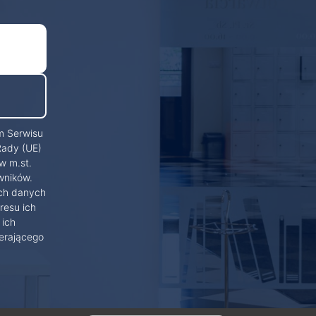
m Serwisu
Rady (UE)
w m.st.
wników.
ich danych
resu ich
 ich
erającego