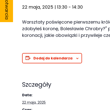
Godziny otwarcia
22 maja, 2025 | 13:30
-
14:30
Warsztaty poświęcone pierwszemu królowi
zdobyłeś koronę, Bolesławie Chrobry?"
Konieczne
koronacji, jakie obowiązki i przywileje 
Te pliki cookie
nie są
opcjonalne. Są
Dodaj do kalendarza
one potrzebne
do
funkcjonowania
strony
Szczegóły
internetowej.
Data:
22 maja, 2025
Statystyka
Czas: