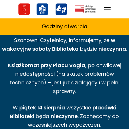
Skip
Menu
to
main
Godziny otwarcia
content
Szanowni Czytelnicy,
informujemy,
że
w
wakacyjne
soboty Biblioteka
będzie
nieczynna
.
Książkomat przy Placu Vogla
, po chwilowej
niedostępności (na skutek problemów
technicznych) – jest już działający i w pełni
sprawny.
W
piątek 14 sierpnia
wszystkie
placówki
Biblioteki
będą
nieczynne
. Zachęcamy do
wcześniejszych wypożyczeń.