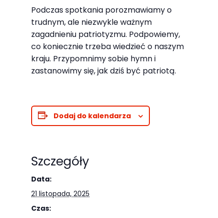
Abyśmy mogli
Podczas spotkania porozmawiamy o
poprawić
trudnym, ale niezwykle ważnym
funkcjonalność
zagadnieniu patriotyzmu. Podpowiemy,
i strukturę
co koniecznie trzeba wiedzieć o naszym
strony
kraju. Przypomnimy sobie hymn i
internetowej,
zastanowimy się, jak dziś być patriotą.
na podstawie
tego, jak
strona jest
Dodaj do kalendarza
używana.
Doświadczenie
Szczegóły
Aby nasza
Data:
strona
21 listopada, 2025
internetowa
Czas:
działała jak