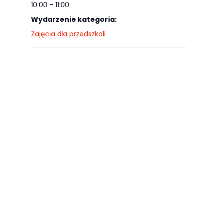
najlepiej
10:00 - 11:00
podczas
Wydarzenie kategoria:
twojego
Zajęcia dla przedszkoli
przejścia na nią.
Jeśli odrzucisz
te pliki cookie,
niektóre funkcje
znikną ze strony
internetowej.
Marketing
Udostępniając
swoje
zainteresowania i
zachowania
podczas