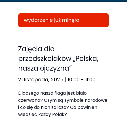
wydarzenie już minęło.
Konieczne
Te pliki cookie
Zajęcia dla
nie są
przedszkolaków „Polska,
opcjonalne. Są
nasza ojczyzna”
one potrzebne
do
21 listopada, 2025 | 10:00
-
11:00
funkcjonowania
strony
Dlaczego nasza flaga jest biało-
internetowej.
czerwona? Czym są symbole narodowe
i co się do nich zalicza? Co powinien
wiedzieć każdy Polak?
Statystyka