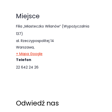
odwiedzania naszej
strony, zwiększasz
Miejsce
szansę na
zobaczenie
Filia „Miasteczko Wilanów” (Wypożyczalnia
spersonalizowanych
137)
treści i ofert.
al. Rzeczypospolitej 14
Warszawa
,
+ Mapa Google
Telefon
22 642 24 26
Odwiedź nas