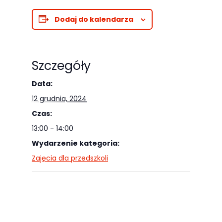
Abyśmy mogli
poprawić
Dodaj do kalendarza
funkcjonalność
i strukturę
strony
Szczegóły
internetowej,
na podstawie
Data:
tego, jak
12 grudnia, 2024
strona jest
Czas:
używana.
13:00 - 14:00
Wydarzenie kategoria:
Zajęcia dla przedszkoli
Doświadczenie
Aby nasza
strona
internetowa
działała jak