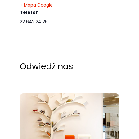
odwiedzania naszej
+ Mapa Google
Telefon
strony, zwiększasz
szansę na
22 642 24 26
zobaczenie
spersonalizowanych
treści i ofert.
Odwiedź nas