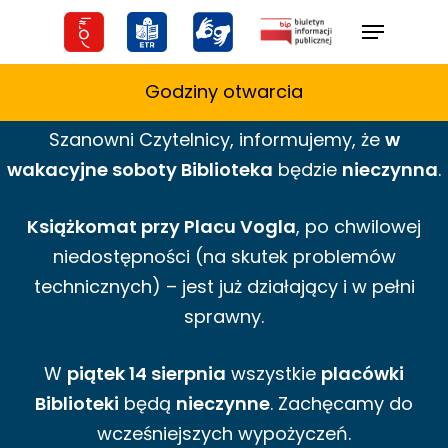
Skip
Menu
to
main
Godziny otwarcia
content
Szanowni Czytelnicy,
informujemy,
że
w
wakacyjne
soboty Biblioteka
będzie
nieczynna
.
Książkomat przy Placu Vogla
, po chwilowej
niedostępności (na skutek problemów
technicznych) – jest już działający i w pełni
sprawny.
W
piątek 14 sierpnia
wszystkie
placówki
Biblioteki
będą
nieczynne
. Zachęcamy do
wcześniejszych wypożyczeń.