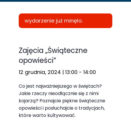
wydarzenie już minęło.
Konieczne
Te pliki cookie
Zajęcia „Świąteczne
nie są
opowieści”
opcjonalne. Są
one potrzebne
12 grudnia, 2024 | 13:00
-
14:00
do
Co jest najważniejszego w świętach?
funkcjonowania
Jakie rzeczy nieodłącznie się z nimi
strony
kojarzą? Poznajcie piękne świąteczne
internetowej.
opowieści i posłuchajcie o tradycjach,
które warto kultywować.
Statystyka