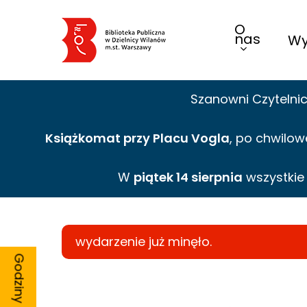
Skip
O
to
nas
Wy
main
content
Szanowni Czytelni
Książkomat przy Placu Vogla
, po chwilow
W
piątek 14 sierpnia
wszystki
wydarzenie już minęło.