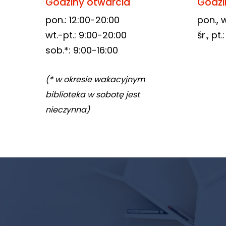
Godziny otwarcia
Godzi
odwiedzania naszej
pon.: 12:00-20:00
pon., w
strony, zwiększasz
wt.-pt.: 9:00-20:00
śr., pt
szansę na
zobaczenie
sob.*: 9:00-16:00
spersonalizowanych
treści i ofert.
(* w okresie wakacyjnym
biblioteka w sobotę jest
nieczynna)
Newsletter
biblioteki