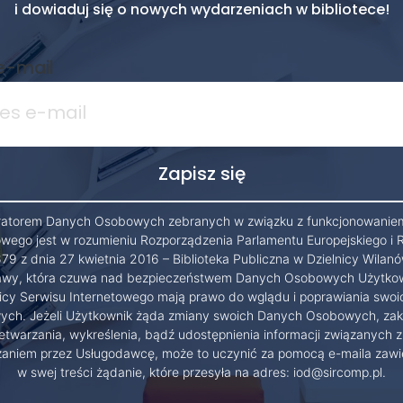
i dowiaduj się o nowych wydarzeniach w bibliotece!
e-mail
ratorem Danych Osobowych zebranych w związku z funkcjonowanie
owego jest w rozumieniu Rozporządzenia Parlamentu Europejskiego i 
79 z dnia 27 kwietnia 2016 – Biblioteka Publiczna w Dzielnicy Wilanó
wy, która czuwa nad bezpieczeństwem Danych Osobowych Użytko
cy Serwisu Internetowego mają prawo do wglądu i poprawiania swo
ch. Jeżeli Użytkownik żąda zmiany swoich Danych Osobowych, zak
etwarzania, wykreślenia, bądź udostępnienia informacji związanych z
zaniem przez Usługodawcę, może to uczynić za pomocą e-maila zawi
w swej treści żądanie, które przesyła na adres: iod@sircomp.pl.