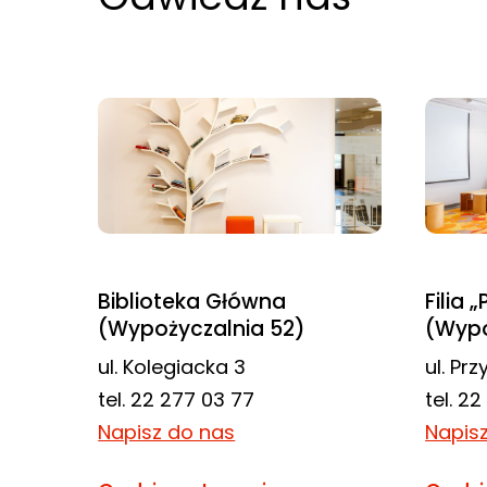
najlepiej
podczas
twojego
przejścia na nią.
Jeśli odrzucisz
te pliki cookie,
niektóre funkcje
znikną ze strony
internetowej.
Biblioteka Główna
Filia 
(Wypożyczalnia 52)
(Wypo
Marketing
Udostępniając
ul. Kolegiacka 3
ul. Pr
swoje
tel. 22 277 03 77
tel. 2
zainteresowania i
Napisz do nas
Napis
zachowania
podczas