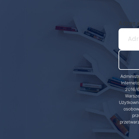
Adres 
Administ
Internet
2016/6
Warsza
Użytkowni
osobowy
prz
przetwar