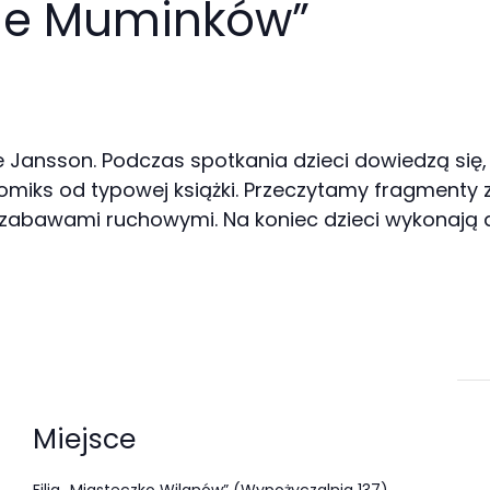
cie Muminków”
Tove Jansson. Podczas spotkania dzieci dowiedzą s
ę komiks od typowej książki. Przeczytamy fragmenty
 je zabawami ruchowymi. Na koniec dzieci wykonaj
Miejsce
Filia „Miasteczko Wilanów” (Wypożyczalnia 137)