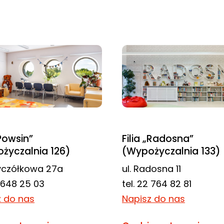
„Powsin”
Filia „Radosna”
życzalnia 126)
(Wypożyczalnia 133)
zyczółkowa 27a
ul. Radosna 11
2 648 25 03
tel. 22 764 82 81
z do nas
Napisz do nas