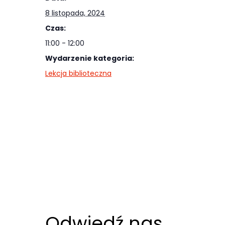
Abyśmy mogli
8 listopada, 2024
poprawić
Czas:
funkcjonalność
i strukturę
11:00 - 12:00
strony
Wydarzenie kategoria:
internetowej,
Lekcja biblioteczna
na podstawie
tego, jak
strona jest
używana.
Doświadczenie
Aby nasza
strona
internetowa
Odwiedź nas
działała jak