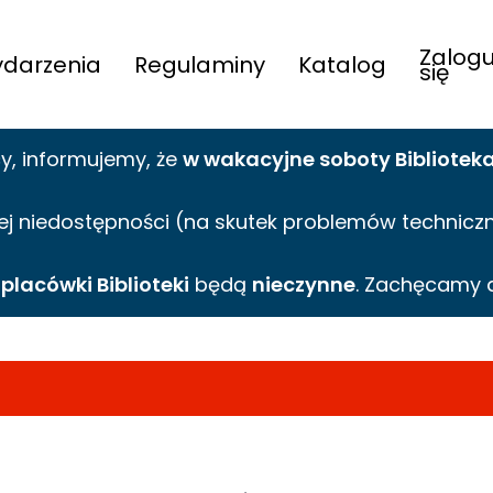
Zalogu
darzenia
Regulaminy
Katalog
się
cy,
informujemy,
że
w wakacyjne
soboty Bibliotek
ej niedostępności (na skutek problemów technicznyc
e
placówki Biblioteki
będą
nieczynne
. Zachęcamy 