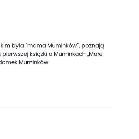
ię, kim była "mama Muminków", poznają
 z pierwszej książki o Muminkach „Małe
ą domek Muminków.