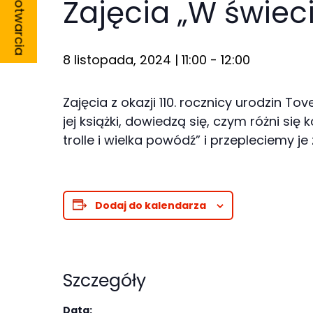
Godziny otwarcia
Zajęcia „W świe
8 listopada, 2024 | 11:00
-
12:00
Konieczne
Zajęcia z okazji 110. rocznicy urodzin 
Te pliki cookie
jej książki, dowiedzą się, czym różni si
nie są
trolle i wielka powódź” i przepleciemy
opcjonalne. Są
one potrzebne
do
Dodaj do kalendarza
funkcjonowania
strony
internetowej.
Szczegóły
Statystyka
Data: