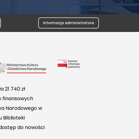
Informacja administratora
Link
do
Biuletynu
a 21 740 zł
Informacji
w finansowych
Publicznej
ctwa Narodowego w
 Biblioteki
 dostęp do nowości