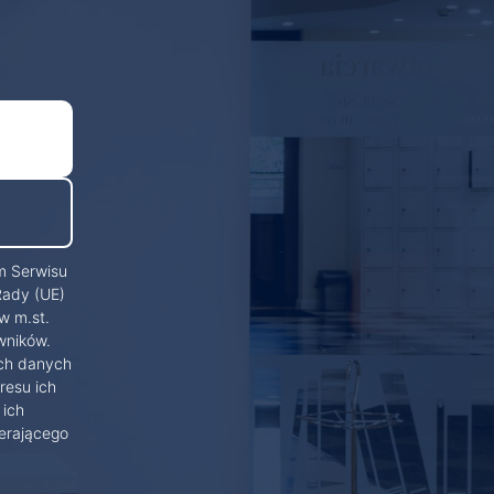
m Serwisu
Rady (UE)
w m.st.
wników.
ich danych
resu ich
 ich
erającego