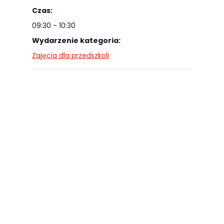
najlepiej
Czas:
podczas
09:30 - 10:30
twojego
Wydarzenie kategoria:
przejścia na nią.
Zajęcia dla przedszkoli
Jeśli odrzucisz
te pliki cookie,
niektóre funkcje
znikną ze strony
internetowej.
Marketing
Udostępniając
swoje
zainteresowania i
zachowania
podczas