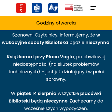
Skip
Menu
to
main
Godziny otwarcia
content
Szanowni Czytelnicy,
informujemy,
że
w
wakacyjne
soboty Biblioteka
będzie
nieczynna
.
Książkomat przy Placu Vogla
, po chwilowej
niedostępności (na skutek problemów
technicznych) – jest już działający i w pełni
sprawny.
W
piątek 14 sierpnia
wszystkie
placówki
Biblioteki
będą
nieczynne
. Zachęcamy do
wcześniejszych wypożyczeń.