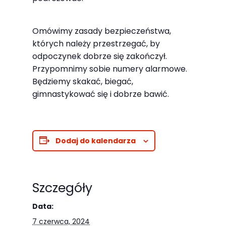
Abyśmy mogli
poprawić
funkcjonalność
Omówimy zasady bezpieczeństwa,
i strukturę
których należy przestrzegać, by
odpoczynek dobrze się zakończył.
strony
Przypomnimy sobie numery alarmowe.
internetowej,
Będziemy skakać, biegać,
na podstawie
gimnastykować się i dobrze bawić.
tego, jak
strona jest
używana.
Dodaj do kalendarza
Doświadczenie
Aby nasza
Szczegóły
strona
internetowa
Data:
działała jak
7 czerwca, 2024