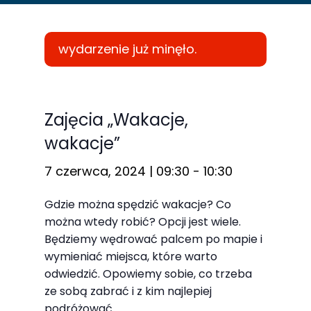
wydarzenie już minęło.
Konieczne
Te pliki cookie
Zajęcia „Wakacje,
nie są
wakacje”
opcjonalne. Są
one potrzebne
7 czerwca, 2024 | 09:30
-
10:30
do
Gdzie można spędzić wakacje? Co
funkcjonowania
można wtedy robić? Opcji jest wiele.
strony
Będziemy wędrować palcem po mapie i
internetowej.
wymieniać miejsca, które warto
odwiedzić. Opowiemy sobie, co trzeba
ze sobą zabrać i z kim najlepiej
Statystyka
podróżować.