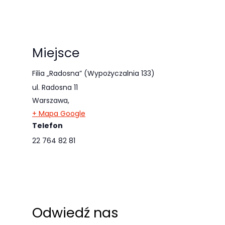
odwiedzania naszej
strony, zwiększasz
szansę na
zobaczenie
Miejsce
spersonalizowanych
Filia „Radosna” (Wypożyczalnia 133)
treści i ofert.
ul. Radosna 11
Warszawa
,
+ Mapa Google
Telefon
22 764 82 81
Odwiedź nas