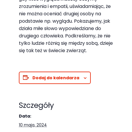
Abyśmy mogli
zrozumienia i empatii, uświadamiając, że
poprawić
nie można oceniać drugiej osoby na
funkcjonalność
podstawie np. wyglądu. Pokazujemy, jak
i strukturę
działa miłe słowo wypowiedziane do
strony
drugiego człowieka. Podkreślamy, że nie
internetowej,
tylko ludzie różnią się między sobą, dzieje
na podstawie
się tak też w świecie zwierząt.
tego, jak
strona jest
używana.
Dodaj do kalendarza
Doświadczenie
Aby nasza
Szczegóły
strona
Data:
internetowa
10 maja, 2024
działała jak