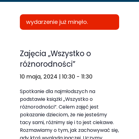
wydarzenie już minęło.
Konieczne
Te pliki cookie
Zajęcia „Wszystko o
nie są
różnorodności”
opcjonalne. Są
one potrzebne
10 maja, 2024 | 10:30
-
11:30
do
Spotkanie dla najmłodszych na
funkcjonowania
podstawie książki „Wszystko o
strony
różnorodności”. Celem zajęć jest
internetowej.
pokazanie dzieciom, że nie jesteśmy
tacy sami, różnimy się i to jest ciekawe.
Rozmawiamy o tym, jak zachowywać się,
Statystyka
gdy ktoś wygląda inaczej. Uczymy