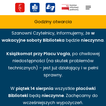
Skip
Menu
to
main
Godziny otwarcia
content
Szanowni Czytelnicy,
informujemy,
że
w
wakacyjne
soboty Biblioteka
będzie
nieczynna
.
Książkomat przy Placu Vogla
, po chwilowej
niedostępności (na skutek problemów
technicznych) – jest już działający i w pełni
sprawny.
W
piątek 14 sierpnia
wszystkie
placówki
Biblioteki
będą
nieczynne
. Zachęcamy do
wcześniejszych wypożyczeń.