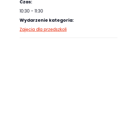
Czas:
najlepiej
10:30 - 11:30
podczas
twojego
Wydarzenie kategoria:
przejścia na nią.
Zajęcia dla przedszkoli
Jeśli odrzucisz
te pliki cookie,
niektóre funkcje
znikną ze strony
internetowej.
Marketing
Udostępniając
swoje
zainteresowania i
zachowania
podczas