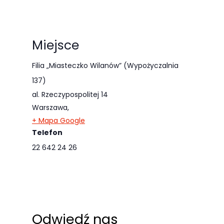
odwiedzania naszej
strony, zwiększasz
szansę na
Miejsce
zobaczenie
spersonalizowanych
Filia „Miasteczko Wilanów” (Wypożyczalnia
treści i ofert.
137)
al. Rzeczypospolitej 14
Warszawa
,
+ Mapa Google
Telefon
22 642 24 26
Odwiedź nas