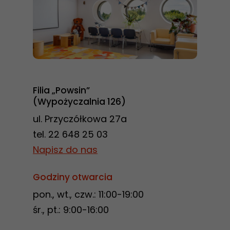
Konieczne
Te pliki cookie
Filia „Powsin”
nie są
(Wypożyczalnia 126)
opcjonalne. Są
ul. Przyczółkowa 27a
one potrzebne
tel. 22 648 25 03
do
Napisz do nas
funkcjonowania
strony
Godziny otwarcia
internetowej.
pon., wt., czw.: 11:00-19:00
śr., pt.: 9:00-16:00
Statystyka