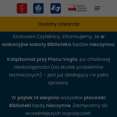
Skip
Menu
to
main
Godziny otwarcia
content
Szanowni Czytelnicy,
informujemy,
że
w
wakacyjne
soboty Biblioteka
będzie
nieczynna
.
Książkomat przy Placu Vogla
, po chwilowej
niedostępności (na skutek problemów
technicznych) – jest już działający i w pełni
sprawny.
W
piątek 14 sierpnia
wszystkie
placówki
Biblioteki
będą
nieczynne
. Zachęcamy do
wcześniejszych wypożyczeń.