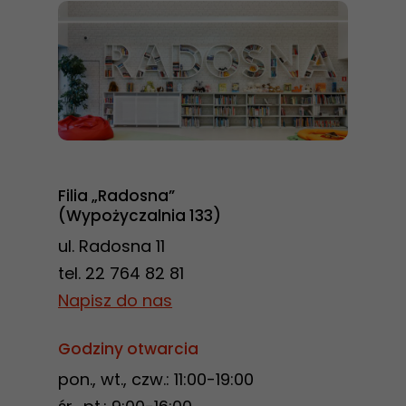
Abyśmy mogli
poprawić
funkcjonalność
i strukturę
strony
internetowej,
na podstawie
tego, jak
Filia „Radosna”
strona jest
(Wypożyczalnia 133)
używana.
ul. Radosna 11
tel. 22 764 82 81
Doświadczenie
Napisz do nas
Aby nasza
strona
Godziny otwarcia
internetowa
pon., wt., czw.: 11:00-19:00
działała jak