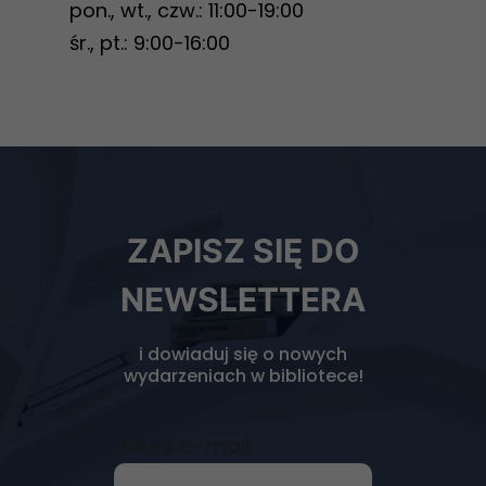
pon., wt., czw.: 11:00-19:00
odwiedzania naszej
śr., pt.: 9:00-16:00
strony, zwiększasz
szansę na
zobaczenie
spersonalizowanych
treści i ofert.
Newsletter
ZAPISZ SIĘ DO
biblioteki
NEWSLETTERA
i dowiaduj się o nowych
wydarzeniach w bibliotece!
Adres e-mail