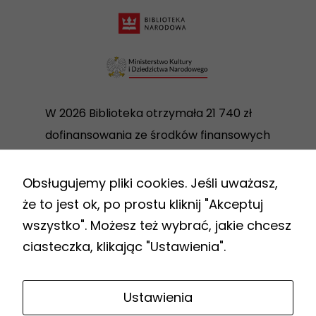
W 2026 Biblioteka otrzymała 21 740 zł
dofinansowania ze środków finansowych
Ministra Kultury i Dziedzictwa
Narodowego w ramach realizacji
Obsługujemy pliki cookies. Jeśli uważasz,
Programu Biblioteki Narodowej „Zakup i
że to jest ok, po prostu kliknij "Akceptuj
zdalny dostęp do nowości
wszystko". Możesz też wybrać, jakie chcesz
wydawniczych”.
ciasteczka, klikając "Ustawienia".
Link
Ustawienia
do