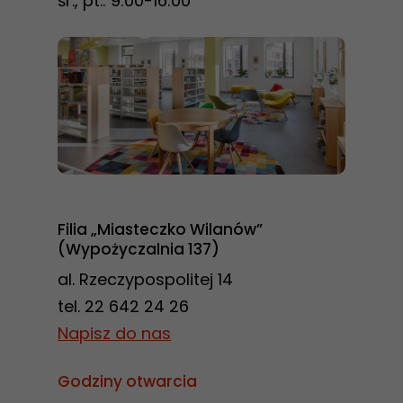
śr., pt.: 9:00-16:00
najlepiej
podczas
twojego
przejścia na nią.
Jeśli odrzucisz
te pliki cookie,
niektóre funkcje
znikną ze strony
internetowej.
Filia „Miasteczko Wilanów”
(Wypożyczalnia 137)
Marketing
al. Rzeczypospolitej 14
Udostępniając
tel. 22 642 24 26
swoje
Napisz do nas
zainteresowania i
zachowania
Godziny otwarcia
podczas