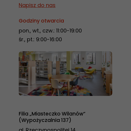
Napisz do nas
Statystyka
Godziny otwarcia
Abyśmy mogli
pon., wt., czw.: 11:00-19:00
poprawić
funkcjonalność
śr., pt.: 9:00-16:00
i strukturę
strony
internetowej,
na podstawie
tego, jak
strona jest
używana.
Filia „Miasteczko Wilanów”
Doświadczenie
(Wypożyczalnia 137)
Aby nasza
al. Rzeczypospolitej 14