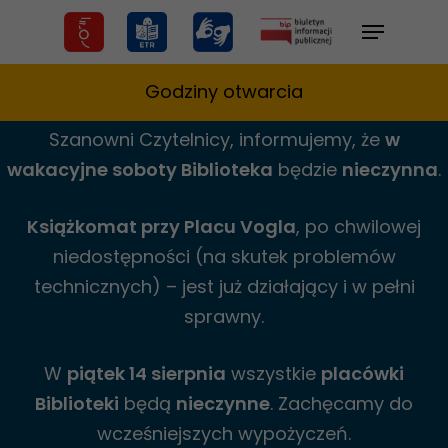
Skip
Menu
to
main
Godziny otwarcia
content
Szanowni Czytelnicy,
informujemy,
że
w
wakacyjne
soboty Biblioteka
będzie
nieczynna
.
Książkomat przy Placu Vogla
, po chwilowej
niedostępności (na skutek problemów
technicznych) – jest już działający i w pełni
sprawny.
W
piątek 14 sierpnia
wszystkie
placówki
Biblioteki
będą
nieczynne
. Zachęcamy do
wcześniejszych wypożyczeń.