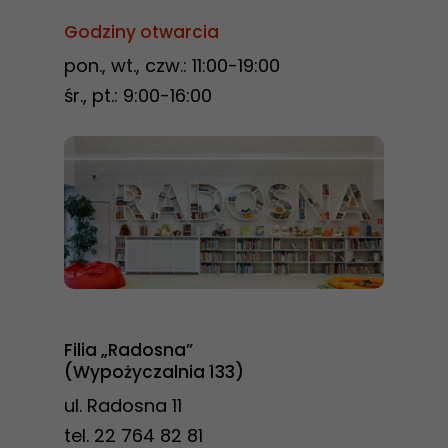
Godziny otwarcia
pon., wt., czw.: 11:00-19:00
śr., pt.: 9:00-16:00
Konieczne
Te pliki cookie
nie są
opcjonalne. Są
one potrzebne
do
Filia „Radosna”
funkcjonowania
(Wypożyczalnia 133)
strony
ul. Radosna 11
internetowej.
tel. 22 764 82 81