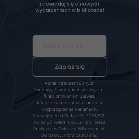
zainteresowania i
i dowiaduj się o nowych
wydarzeniach w bibliotece!
zachowania
podczas
odwiedzania naszej
Adres e-mail
strony, zwiększasz
szansę na
zobaczenie
spersonalizowanych
treści i ofert.
Administratorem Danych
Osobowych zebranych w związku z
funkcjonowaniem Serwisu
Internetowego jest w rozumieniu
Rozporządzenia Parlamentu
Europejskiego i Rady (UE) 2016/679
z dnia 27 kwietnia 2016 – Biblioteka
Publiczna w Dzielnicy Wilanów m.st.
Warszawy, która czuwa nad