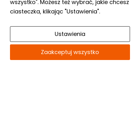
zdalny dostęp do nowości
wszystko". Możesz też wybrać, jakie chcesz
wydawniczych”.
ciasteczka, klikając "Ustawienia".
Link
Ustawienia
do
Biuletynu
Zaakceptuj wszystko
Informacji
Publicznej