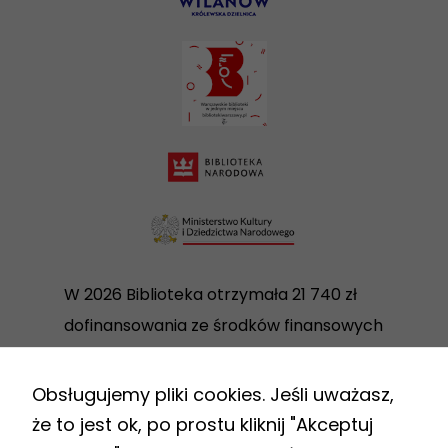
W 2026 Biblioteka otrzymała 21 740 zł
dofinansowania ze środków finansowych
Ministra Kultury i Dziedzictwa
Narodowego w ramach realizacji
Obsługujemy pliki cookies. Jeśli uważasz,
Programu Biblioteki Narodowej „Zakup i
że to jest ok, po prostu kliknij "Akceptuj