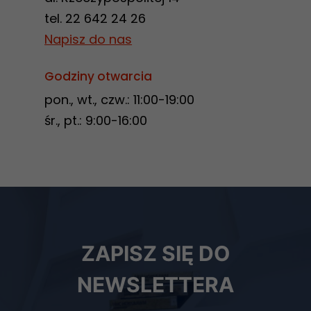
strona
tel. 22 642 24 26
internetowa
działała jak
Napisz do nas
najlepiej
podczas
Godziny otwarcia
twojego
pon., wt., czw.: 11:00-19:00
przejścia na nią.
śr., pt.: 9:00-16:00
Jeśli odrzucisz
te pliki cookie,
niektóre funkcje
znikną ze strony
internetowej.
Newsletter
ZAPISZ SIĘ DO
biblioteki
Marketing
Udostępniając
NEWSLETTERA
swoje