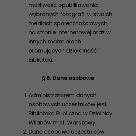
możliwość opublikowania
wybranych fotografii w swoich
mediach społecznościowych,
na stronie internetowej oraz w
innych materiałach
promujących działalność
Biblioteki.
Konieczne
Te pliki cookie
§ 6. Dane osobowe
nie są
opcjonalne. Są
Administratorem danych
one potrzebne
osobowych uczestników jest
do
Biblioteka Publiczna w Dzielnicy
funkcjonowania
Wilanów m.st. Warszawy.
strony
Dane osobowe uczestników
internetowej.