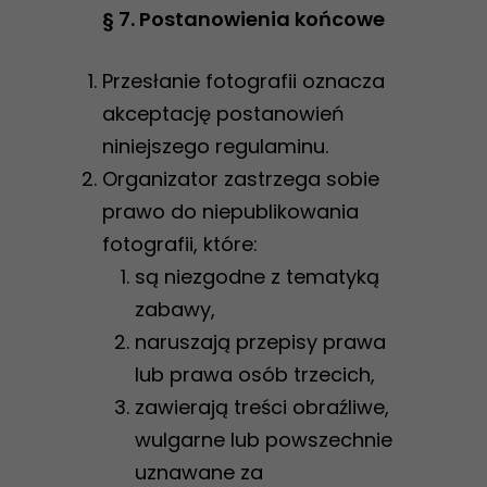
§ 7. Postanowienia końcowe
strona
internetowa
działała jak
Przesłanie fotografii oznacza
najlepiej
akceptację postanowień
podczas
niniejszego regulaminu.
twojego
Organizator zastrzega sobie
przejścia na nią.
prawo do niepublikowania
Jeśli odrzucisz
fotografii, które:
te pliki cookie,
są niezgodne z tematyką
niektóre funkcje
zabawy,
znikną ze strony
naruszają przepisy prawa
internetowej.
lub prawa osób trzecich,
zawierają treści obraźliwe,
Marketing
wulgarne lub powszechnie
Udostępniając
uznawane za
swoje