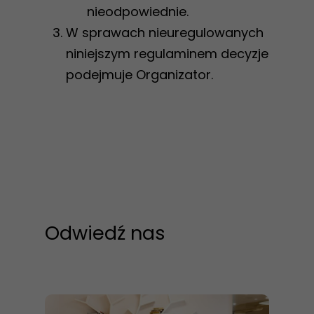
nieodpowiednie.
zainteresowania i
W sprawach nieuregulowanych
zachowania
niniejszym regulaminem decyzje
podczas
odwiedzania naszej
podejmuje Organizator.
strony, zwiększasz
szansę na
zobaczenie
spersonalizowanych
treści i ofert.
Odwiedź nas