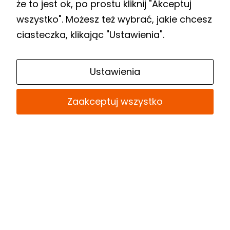
Programu Biblioteki Narodowej „Zakup i
że to jest ok, po prostu kliknij "Akceptuj
zdalny dostęp do nowości
wszystko". Możesz też wybrać, jakie chcesz
wydawniczych”.
ciasteczka, klikając "Ustawienia".
Link
Ustawienia
do
Biuletynu
Zaakceptuj wszystko
Informacji
Publicznej