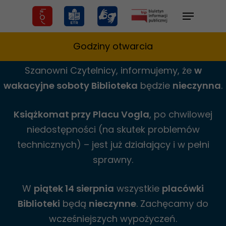
Skip
Menu
to
main
Godziny otwarcia
content
Szanowni Czytelnicy,
informujemy,
że
w
wakacyjne
soboty Biblioteka
będzie
nieczynna
.
Książkomat przy Placu Vogla
, po chwilowej
niedostępności (na skutek problemów
technicznych) – jest już działający i w pełni
sprawny.
W
piątek 14 sierpnia
wszystkie
placówki
Biblioteki
będą
nieczynne
. Zachęcamy do
wcześniejszych wypożyczeń.