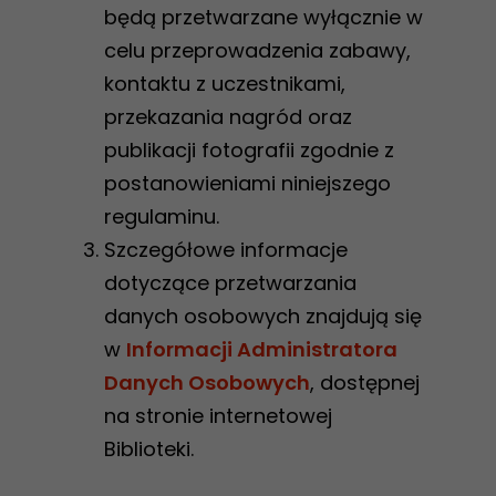
będą przetwarzane wyłącznie w
celu przeprowadzenia zabawy,
Statystyka
kontaktu z uczestnikami,
Abyśmy mogli
przekazania nagród oraz
poprawić
publikacji fotografii zgodnie z
funkcjonalność
postanowieniami niniejszego
i strukturę
regulaminu.
strony
Szczegółowe informacje
internetowej,
dotyczące przetwarzania
na podstawie
tego, jak
danych osobowych znajdują się
strona jest
w
Informacji Administratora
używana.
Danych Osobowych
, dostępnej
na stronie internetowej
Biblioteki.
Doświadczenie
Aby nasza