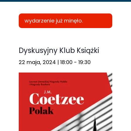
wydarzenie już minęło.
Konieczne
Te pliki cookie
Dyskusyjny Klub Książki
nie są
22 maja, 2024 | 18:00
-
19:30
opcjonalne. Są
one potrzebne
do
funkcjonowania
strony
internetowej.
Statystyka