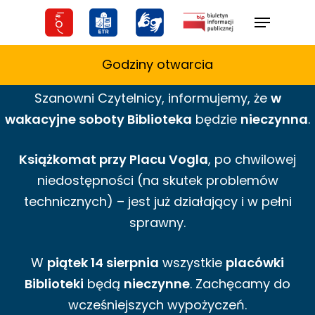
Skip
Menu
to
main
Godziny otwarcia
content
Szanowni Czytelnicy,
informujemy,
że
w
wakacyjne
soboty Biblioteka
będzie
nieczynna
.
Książkomat przy Placu Vogla
, po chwilowej
niedostępności (na skutek problemów
technicznych) – jest już działający i w pełni
sprawny.
W
piątek 14 sierpnia
wszystkie
placówki
Biblioteki
będą
nieczynne
. Zachęcamy do
wcześniejszych wypożyczeń.