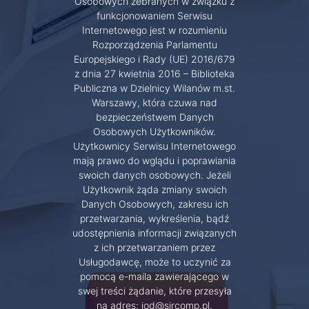
Osobowych zebranych w związku z
funkcjonowaniem Serwisu
Internetowego jest w rozumieniu
Rozporządzenia Parlamentu
Europejskiego i Rady (UE) 2016/679
z dnia 27 kwietnia 2016 – Biblioteka
Publiczna w Dzielnicy Wilanów m.st.
Warszawy, która czuwa nad
bezpieczeństwem Danych
Osobowych Użytkowników.
Użytkownicy Serwisu Internetowego
mają prawo do wglądu i poprawiania
swoich danych osobowych. Jeżeli
Użytkownik żąda zmiany swoich
Danych Osobowych, zakresu ich
przetwarzania, wykreślenia, bądź
udostępnienia informacji związanych
z ich przetwarzaniem przez
Usługodawcę, może to uczynić za
pomocą e-maila zawierającego w
swej treści żądanie, które przesyła
na adres: iod@sircomp.pl.