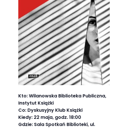
Abyśmy mogli
poprawić
funkcjonalność
i strukturę
strony
internetowej,
na podstawie
tego, jak
strona jest
używana.
Doświadczenie
Kto: Wilanowska Biblioteka Publiczna,
Aby nasza
Instytut Książki
strona
Co: Dyskusyjny Klub Książki
internetowa
Kiedy: 22 maja, godz. 18:00
działała jak
Gdzie: Sala Spotkań Biblioteki, ul.