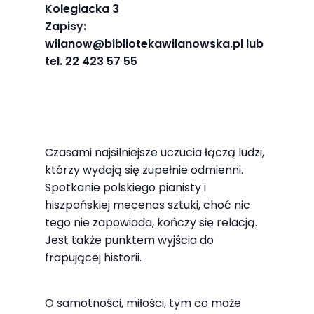
najlepiej
Kolegiacka 3
podczas
Zapisy:
wilanow@bibliotekawilanowska.pl lub
twojego
tel. 22 423 57 55
przejścia na nią.
Jeśli odrzucisz
te pliki cookie,
niektóre funkcje
znikną ze strony
Czasami najsilniejsze uczucia łączą ludzi,
internetowej.
którzy wydają się zupełnie odmienni.
Spotkanie polskiego pianisty i
hiszpańskiej mecenas sztuki, choć nic
Marketing
tego nie zapowiada, kończy się relacją.
Udostępniając
Jest także punktem wyjścia do
swoje
frapującej historii.
zainteresowania i
zachowania
O samotności, miłości, tym co może
podczas