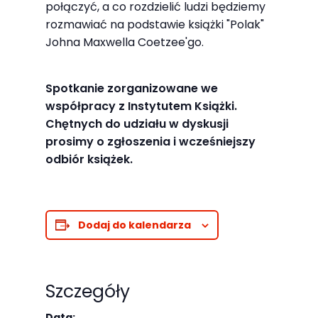
połączyć, a co rozdzielić ludzi będziemy
odwiedzania naszej
rozmawiać na podstawie książki "Polak"
strony, zwiększasz
Johna Maxwella Coetzee'go.
szansę na
zobaczenie
spersonalizowanych
Spotkanie zorganizowane we
współpracy z Instytutem Książki.
treści i ofert.
Chętnych do udziału w dyskusji
prosimy o zgłoszenia i wcześniejszy
odbiór książek.
Dodaj do kalendarza
Szczegóły
Data: