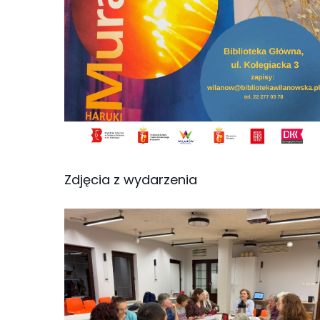
Abyśmy mogli
poprawić
funkcjonalność
i strukturę
strony
internetowej,
na podstawie
tego, jak
strona jest
używana.
Zdjęcia z wydarzenia
Doświadczenie
Aby nasza
strona
internetowa
działała jak