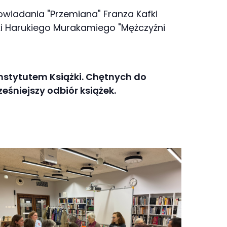
owiadania "Przemiana" Franza Kafki
ki Harukiego Murakamiego "Mężczyźni
nstytutem Książki. Chętnych do
ześniejszy odbiór książek.