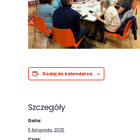
najlepiej
podczas
twojego
przejścia na nią.
Jeśli odrzucisz
te pliki cookie,
niektóre funkcje
znikną ze strony
internetowej.
Dodaj do kalendarza
Marketing
Udostępniając
Szczegóły
swoje
zainteresowania i
Data:
zachowania
5 listopada, 2025
podczas
Czas: