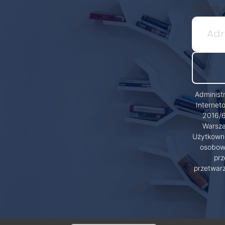
Adres 
Administ
Internet
2016/6
Warsza
Użytkowni
osobowy
prz
przetwar