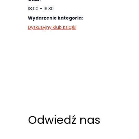
odwiedzania naszej
18:00 - 19:30
strony, zwiększasz
Wydarzenie kategoria:
szansę na
Dyskusyjny Klub Książki
zobaczenie
spersonalizowanych
treści i ofert.
Odwiedź nas