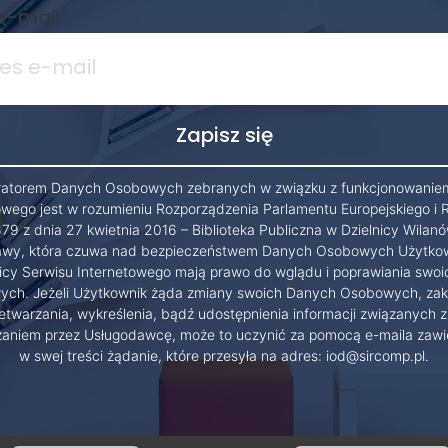
e-mail
ratorem Danych Osobowych zebranych w związku z funkcjonowanie
owego jest w rozumieniu Rozporządzenia Parlamentu Europejskiego i 
79 z dnia 27 kwietnia 2016 – Biblioteka Publiczna w Dzielnicy Wilanó
wy, która czuwa nad bezpieczeństwem Danych Osobowych Użytko
cy Serwisu Internetowego mają prawo do wglądu i poprawiania swo
ch. Jeżeli Użytkownik żąda zmiany swoich Danych Osobowych, zak
etwarzania, wykreślenia, bądź udostępnienia informacji związanych z
zaniem przez Usługodawcę, może to uczynić za pomocą e-maila zawi
w swej treści żądanie, które przesyła na adres: iod@sircomp.pl.