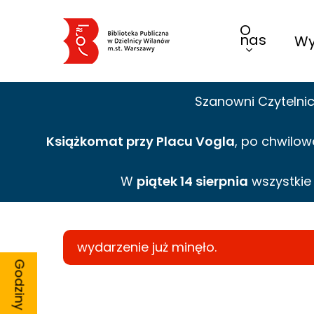
Skip
O
to
nas
Wy
main
content
Szanowni Czytelni
Książkomat przy Placu Vogla
, po chwilow
W
piątek 14 sierpnia
wszystki
wydarzenie już minęło.