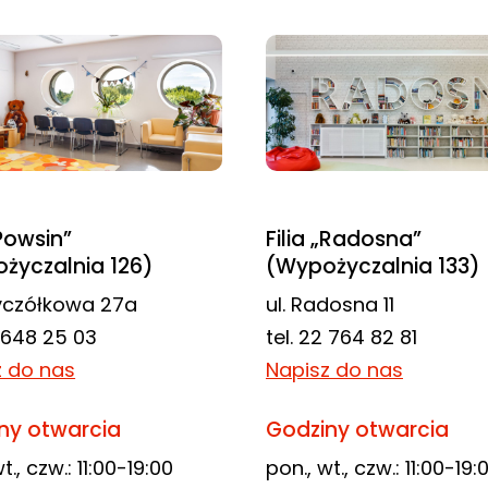
„Powsin”
Filia „Radosna”
życzalnia 126)
(Wypożyczalnia 133)
zyczółkowa 27a
ul. Radosna 11
2 648 25 03
tel. 22 764 82 81
z do nas
Napisz do nas
ny otwarcia
Godziny otwarcia
t., czw.: 11:00-19:00
pon., wt., czw.: 11:00-19: