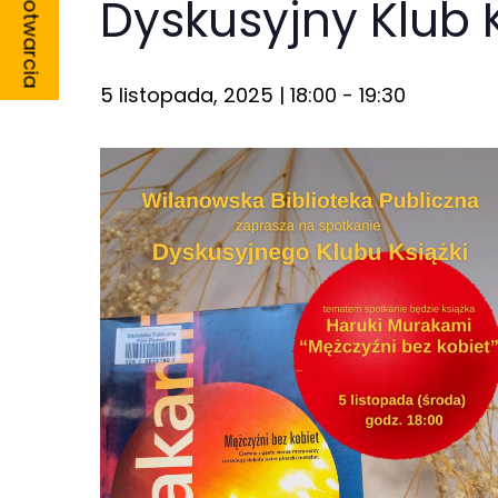
Godziny otwarcia
Dyskusyjny Klub K
5 listopada, 2025 | 18:00
-
19:30
Konieczne
Te pliki cookie
nie są
opcjonalne. Są
one potrzebne
do
funkcjonowania
strony
internetowej.
Statystyka