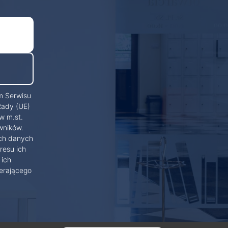
m Serwisu
Rady (UE)
w m.st.
wników.
ich danych
resu ich
 ich
erającego