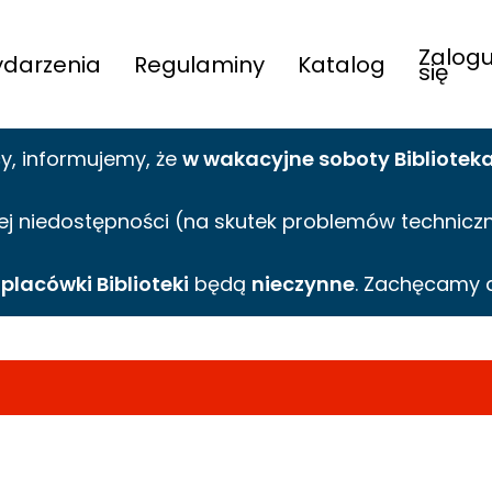
Zalogu
darzenia
Regulaminy
Katalog
się
cy,
informujemy,
że
w wakacyjne
soboty Bibliotek
ej niedostępności (na skutek problemów technicznyc
e
placówki Biblioteki
będą
nieczynne
. Zachęcamy 