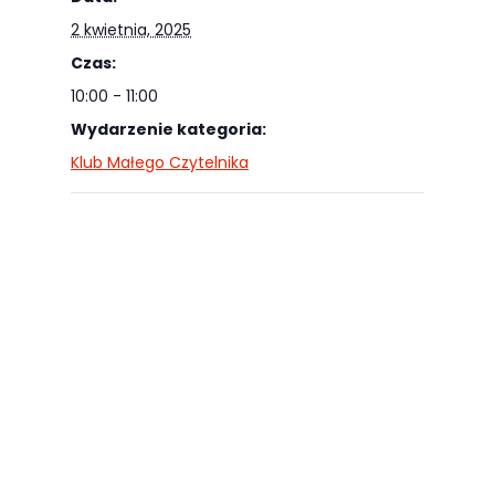
odwiedzania naszej
2 kwietnia, 2025
strony, zwiększasz
Czas:
szansę na
10:00 - 11:00
zobaczenie
Wydarzenie kategoria:
spersonalizowanych
Klub Małego Czytelnika
treści i ofert.