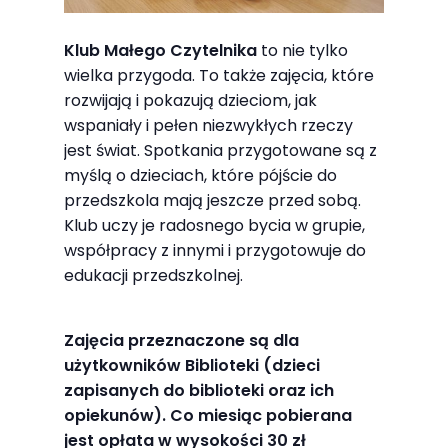
Abyśmy mogli
poprawić
Klub Małego Czytelnika
to nie tylko
funkcjonalność
wielka przygoda. To także zajęcia, które
i strukturę
rozwijają i pokazują dzieciom, jak
strony
wspaniały i pełen niezwykłych rzeczy
internetowej,
jest świat. Spotkania przygotowane są z
na podstawie
myślą o dzieciach, które pójście do
tego, jak
przedszkola mają jeszcze przed sobą.
strona jest
Klub uczy je radosnego bycia w grupie,
używana.
współpracy z innymi i przygotowuje do
edukacji przedszkolnej.
Doświadczenie
Zajęcia przeznaczone są dla
Aby nasza
użytkowników Biblioteki (dzieci
strona
zapisanych do biblioteki oraz ich
internetowa
opiekunów). Co miesiąc pobierana
działała jak
jest opłata w wysokości 30 zł