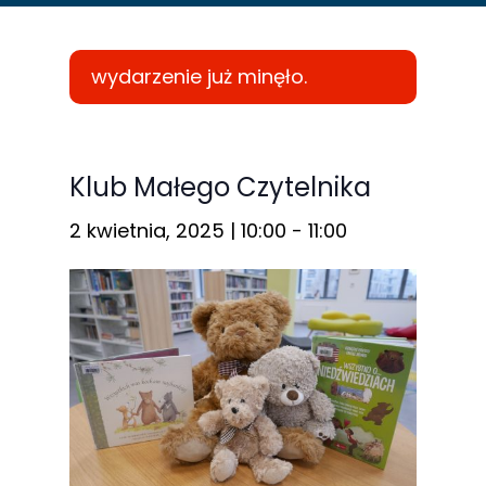
wydarzenie już minęło.
Konieczne
Te pliki cookie
Klub Małego Czytelnika
nie są
2 kwietnia, 2025 | 10:00
-
11:00
opcjonalne. Są
one potrzebne
do
funkcjonowania
strony
internetowej.
Statystyka