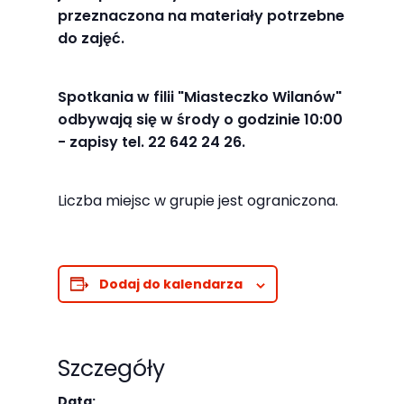
najlepiej
przeznaczona na materiały potrzebne
podczas
do zajęć.
twojego
przejścia na nią.
Spotkania w
filii "Miasteczko Wilanów"
Jeśli odrzucisz
odbywają się
w środy o godzinie 10:00
te pliki cookie,
- zapisy tel. 22 642 24 26.
niektóre funkcje
znikną ze strony
Liczba miejsc w grupie jest ograniczona.
internetowej.
Marketing
Dodaj do kalendarza
Udostępniając
swoje
zainteresowania i
Szczegóły
zachowania
podczas
Data: