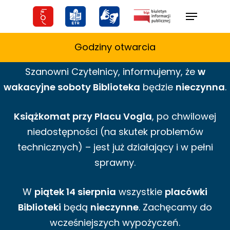
Skip
Menu
to
main
Godziny otwarcia
content
Szanowni Czytelnicy,
informujemy,
że
w
wakacyjne
soboty Biblioteka
będzie
nieczynna
.
Książkomat przy Placu Vogla
, po chwilowej
niedostępności (na skutek problemów
technicznych) – jest już działający i w pełni
sprawny.
W
piątek 14 sierpnia
wszystkie
placówki
Biblioteki
będą
nieczynne
. Zachęcamy do
wcześniejszych wypożyczeń.