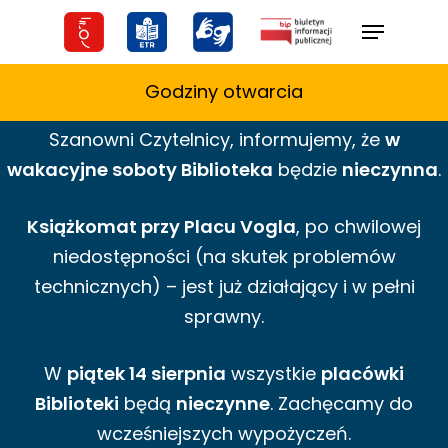
Skip
Menu
to
main
Godziny otwarcia
content
Szanowni Czytelnicy,
informujemy,
że
w
wakacyjne
soboty Biblioteka
będzie
nieczynna
.
Książkomat przy Placu Vogla
, po chwilowej
niedostępności (na skutek problemów
technicznych) – jest już działający i w pełni
sprawny.
W
piątek 14 sierpnia
wszystkie
placówki
Biblioteki
będą
nieczynne
. Zachęcamy do
wcześniejszych wypożyczeń.