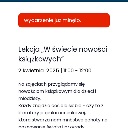
wydarzenie już minęło.
Konieczne
Te pliki cookie
Lekcja „W świecie nowości
nie są
książkowych”
opcjonalne. Są
one potrzebne
2 kwietnia, 2025 | 11:00
-
12:00
do
Na zajęciach przyglądamy się
funkcjonowania
nowościom książkowym dla dzieci i
strony
młodzieży.
internetowej.
Każdy znajdzie coś dla siebie - czy to z
literatury popularnonaukowej,
która stwarza nam mnóstwo ochoty na
Statystyka
poznawanie świata i przyrody,