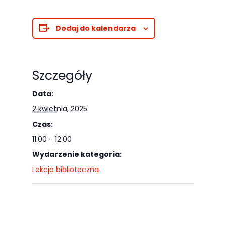
najlepiej
podczas
Dodaj do kalendarza
twojego
przejścia na nią.
Jeśli odrzucisz
Szczegóły
te pliki cookie,
niektóre funkcje
Data:
znikną ze strony
2 kwietnia, 2025
internetowej.
Czas:
11:00 - 12:00
Marketing
Wydarzenie kategoria:
Udostępniając
Lekcja biblioteczna
swoje
zainteresowania i
zachowania
podczas