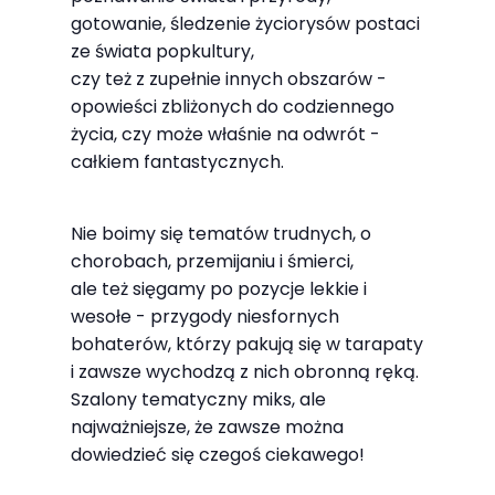
Abyśmy mogli
gotowanie, śledzenie życiorysów postaci
poprawić
ze świata popkultury,
funkcjonalność
czy też z zupełnie innych obszarów -
i strukturę
opowieści zbliżonych do codziennego
strony
życia, czy może właśnie na odwrót -
internetowej,
całkiem fantastycznych.
na podstawie
tego, jak
Nie boimy się tematów trudnych, o
strona jest
chorobach, przemijaniu i śmierci,
używana.
ale też sięgamy po pozycje lekkie i
wesołe - przygody niesfornych
bohaterów, którzy pakują się w tarapaty
Doświadczenie
i zawsze wychodzą z nich obronną ręką.
Aby nasza
Szalony tematyczny miks, ale
strona
najważniejsze, że zawsze można
internetowa
dowiedzieć się czegoś ciekawego!
działała jak