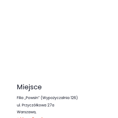
odwiedzania naszej
strony, zwiększasz
szansę na
zobaczenie
spersonalizowanych
treści i ofert.
Miejsce
Filia „Powsin” (Wypożyczalnia 126)
ul. Przyczółkowa 27a
Warszawa
,