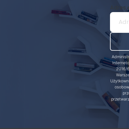
Adres 
Administ
Internet
2016/6
Warsza
Użytkowni
osobowy
prz
przetwar