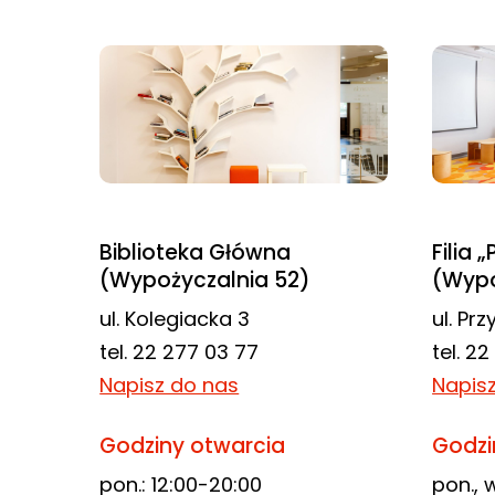
odwiedzania naszej
strony, zwiększasz
szansę na
zobaczenie
spersonalizowanych
treści i ofert.
Biblioteka Główna
Filia 
(Wypożyczalnia 52)
(Wypo
ul. Kolegiacka 3
ul. Pr
tel. 22 277 03 77
tel. 2
Napisz do nas
Napis
Godziny otwarcia
Godzi
pon.: 12:00-20:00
pon., w