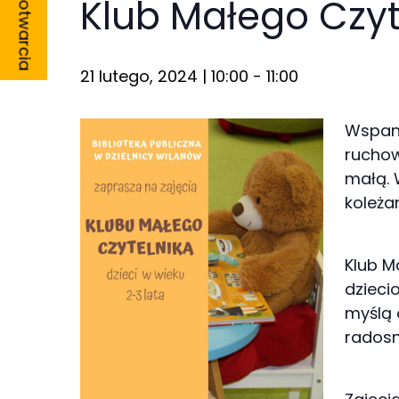
Godziny otwarcia
Klub Małego Czyt
21 lutego, 2024 | 10:00
-
11:00
Konieczne
Wspani
Te pliki cookie
ruchow
nie są
małą. 
opcjonalne. Są
koleża
one potrzebne
do
funkcjonowania
Klub Ma
strony
dzieci
internetowej.
myślą 
radosn
Statystyka