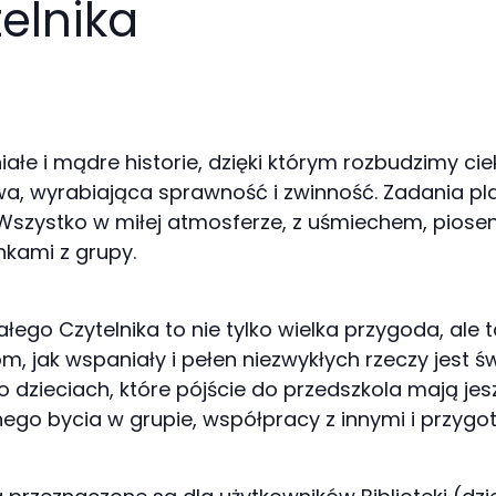
elnika
ałe i mądre historie, dzięki którym rozbudzimy c
a, wyrabiająca sprawność i zwinność. Zadania pla
Wszystko w miłej atmosferze, z uśmiechem, piose
nkami z grupy.
łego Czytelnika to nie tylko wielka przygoda, ale t
om, jak wspaniały i pełen niezwykłych rzeczy jest 
o dzieciach, które pójście do przedszkola mają jes
ego bycia w grupie, współpracy z innymi i przygot