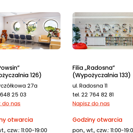
„Powsin”
Filia „Radosna”
życzalnia 126)
(Wypożyczalnia 133)
zyczółkowa 27a
ul. Radosna 11
2 648 25 03
tel. 22 764 82 81
z do nas
Napisz do nas
ny otwarcia
Godziny otwarcia
t., czw.: 11:00-19:00
pon., wt., czw.: 11:00-19: