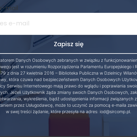
e-mail
ratorem Danych Osobowych zebranych w związku z funkcjonowanie
owego jest w rozumieniu Rozporządzenia Parlamentu Europejskiego i 
79 z dnia 27 kwietnia 2016 – Biblioteka Publiczna w Dzielnicy Wilanó
wy, która czuwa nad bezpieczeństwem Danych Osobowych Użytko
cy Serwisu Internetowego mają prawo do wglądu i poprawiania swo
ch. Jeżeli Użytkownik żąda zmiany swoich Danych Osobowych, zak
etwarzania, wykreślenia, bądź udostępnienia informacji związanych z
zaniem przez Usługodawcę, może to uczynić za pomocą e-maila zawi
w swej treści żądanie, które przesyła na adres: iod@sircomp.pl.