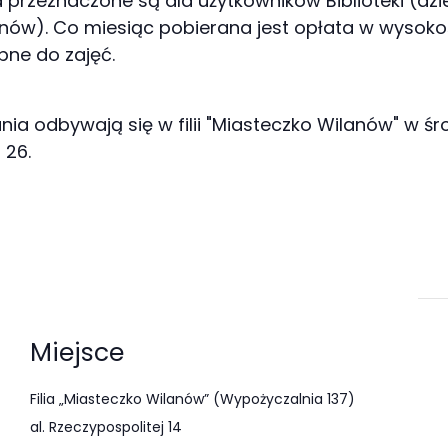
a przeznaczone są dla użytkowników Biblioteki (dzie
nów). Co miesiąc pobierana jest opłata w wysokoś
bne do zajęć.
ia odbywają się w filii "Miasteczko Wilanów" w środy
 26.
Miejsce
Filia „Miasteczko Wilanów” (Wypożyczalnia 137)
al. Rzeczypospolitej 14