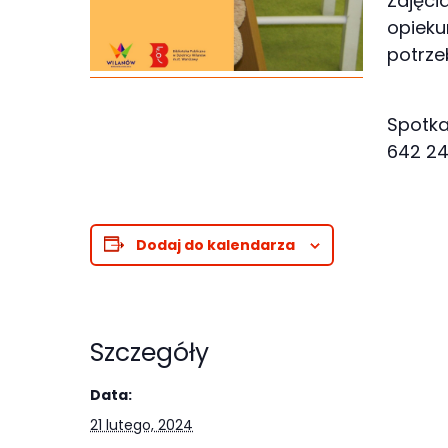
Zajęci
Abyśmy mogli
opieku
poprawić
potrze
funkcjonalność
i strukturę
strony
Spotkan
internetowej,
642 24
na podstawie
tego, jak
strona jest
Dodaj do kalendarza
używana.
Doświadczenie
Szczegóły
Aby nasza
strona
Data:
internetowa
21 lutego, 2024
działała jak