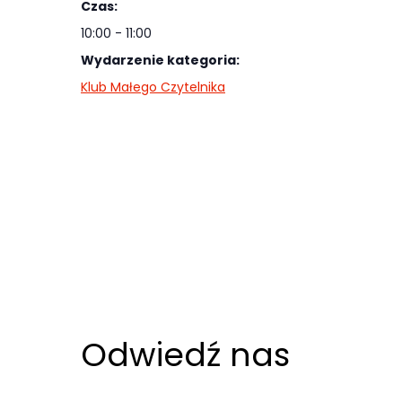
Czas:
najlepiej
podczas
10:00 - 11:00
twojego
Wydarzenie kategoria:
przejścia na nią.
Klub Małego Czytelnika
Jeśli odrzucisz
te pliki cookie,
niektóre funkcje
znikną ze strony
internetowej.
Marketing
Udostępniając
swoje
Odwiedź nas
zainteresowania i
zachowania
podczas