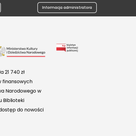
Informacja administratora
Link
do
Biuletynu
a 21 740 zł
Informacji
w finansowych
Publicznej
ctwa Narodowego w
 Biblioteki
 dostęp do nowości