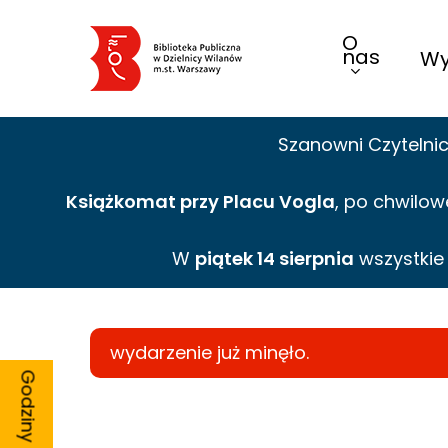
Skip
O
to
nas
Wy
main
content
Szanowni Czytelni
Książkomat przy Placu Vogla
, po chwilow
W
piątek 14 sierpnia
wszystki
wydarzenie już minęło.