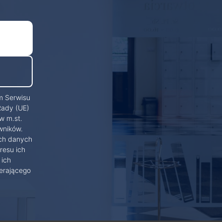
m Serwisu
Rady (UE)
w m.st.
wników.
ich danych
resu ich
 ich
erającego