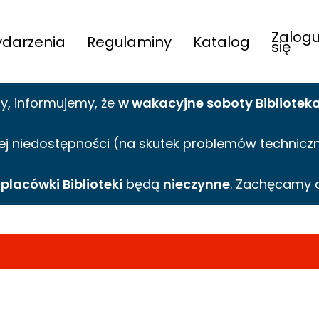
Zalogu
darzenia
Regulaminy
Katalog
się
cy,
informujemy,
że
w wakacyjne
soboty Bibliotek
ej niedostępności (na skutek problemów technicznyc
e
placówki Biblioteki
będą
nieczynne
. Zachęcamy 