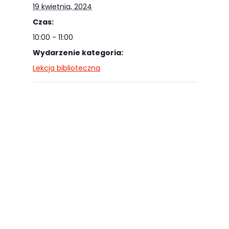
Abyśmy mogli
19 kwietnia, 2024
poprawić
Czas:
funkcjonalność
10:00 - 11:00
i strukturę
Wydarzenie kategoria:
strony
Lekcja biblioteczna
internetowej,
na podstawie
tego, jak
strona jest
używana.
Doświadczenie
Aby nasza
strona
internetowa
działała jak