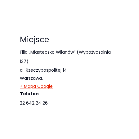
najlepiej
podczas
twojego
przejścia na nią.
Jeśli odrzucisz
Miejsce
te pliki cookie,
Filia „Miasteczko Wilanów” (Wypożyczalnia
niektóre funkcje
137)
znikną ze strony
internetowej.
al. Rzeczypospolitej 14
Warszawa
,
+ Mapa Google
Marketing
Telefon
Udostępniając
22 642 24 26
swoje
zainteresowania i
zachowania
podczas