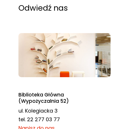
odwiedzania naszej
Odwiedź nas
strony, zwiększasz
szansę na
zobaczenie
spersonalizowanych
treści i ofert.
Biblioteka Główna
(Wypożyczalnia 52)
ul. Kolegiacka 3
tel. 22 277 03 77
Napisz do nas