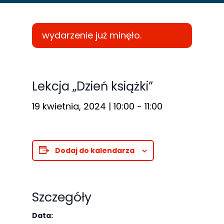
wydarzenie już minęło.
Konieczne
Te pliki cookie
Lekcja „Dzień książki”
nie są
19 kwietnia, 2024 | 10:00
-
11:00
opcjonalne. Są
one potrzebne
do
funkcjonowania
Dodaj do kalendarza
strony
internetowej.
Szczegóły
Statystyka
Data: