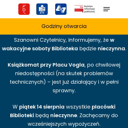
Skip
Menu
to
main
Godziny otwarcia
content
Szanowni Czytelnicy,
informujemy,
że
w
wakacyjne
soboty Biblioteka
będzie
nieczynna
.
Książkomat przy Placu Vogla
, po chwilowej
niedostępności (na skutek problemów
technicznych) – jest już działający i w pełni
sprawny.
W
piątek 14 sierpnia
wszystkie
placówki
Biblioteki
będą
nieczynne
. Zachęcamy do
wcześniejszych wypożyczeń.