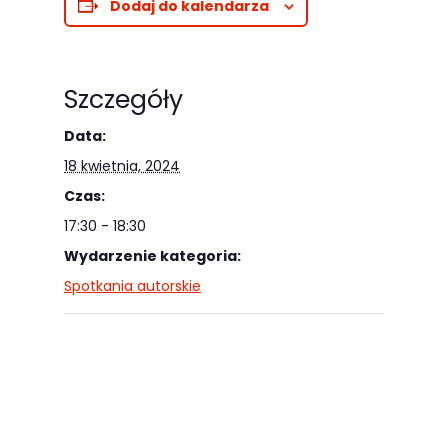
Dodaj do kalendarza
odwiedzania naszej
strony, zwiększasz
szansę na
Szczegóły
zobaczenie
spersonalizowanych
Data:
treści i ofert.
18 kwietnia, 2024
Czas:
17:30 - 18:30
Wydarzenie kategoria:
Spotkania autorskie