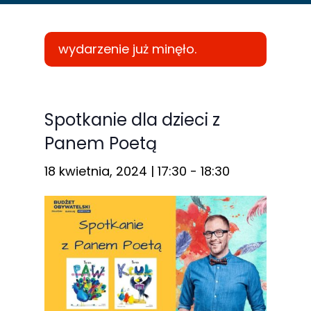
wydarzenie już minęło.
Konieczne
Te pliki cookie
Spotkanie dla dzieci z
nie są
Panem Poetą
opcjonalne. Są
one potrzebne
18 kwietnia, 2024 | 17:30
-
18:30
do
funkcjonowania
strony
internetowej.
Statystyka