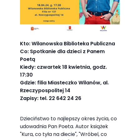
Abyśmy mogli
poprawić
funkcjonalność
i strukturę
strony
Kto: Wilanowska Biblioteka Publiczna
internetowej,
Co: Spotkanie dla dzieci z Panem
na podstawie
Poetą
tego, jak
Kiedy: czwartek 18 kwietnia, godz.
strona jest
17:30
używana.
Gdzie: filia Miasteczko Wilanów, al.
Rzeczypospolitej 14
Zapisy: tel. 22 642 24 26
Doświadczenie
Aby nasza
strona
Dzieciństwo to najlepszy okres życia, co
udowadnia Pan Poeta. Autor książek
internetowa
"Kura, co tyła na diecie", "Wróbel, co
działała jak