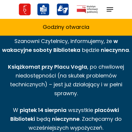
Skip
Menu
to
main
Godziny otwarcia
content
Szanowni Czytelnicy,
informujemy,
że
w
wakacyjne
soboty Biblioteka
będzie
nieczynna
.
Książkomat przy Placu Vogla
, po chwilowej
niedostępności (na skutek problemów
technicznych) – jest już działający i w pełni
sprawny.
W
piątek 14 sierpnia
wszystkie
placówki
Biblioteki
będą
nieczynne
. Zachęcamy do
wcześniejszych wypożyczeń.