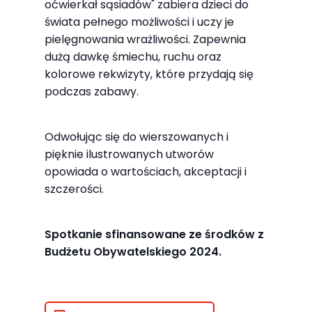
oćwierkał sąsiadów" zabiera dzieci do
najlepiej
świata pełnego możliwości i uczy je
podczas
pielęgnowania wrażliwości. Zapewnia
twojego
dużą dawkę śmiechu, ruchu oraz
przejścia na nią.
kolorowe rekwizyty, które przydają się
Jeśli odrzucisz
podczas zabawy.
te pliki cookie,
niektóre funkcje
Odwołując się do wierszowanych i
znikną ze strony
pięknie ilustrowanych utworów
internetowej.
opowiada o wartościach, akceptacji i
szczerości.
Marketing
Udostępniając
Spotkanie sfinansowane ze środków z
swoje
Budżetu Obywatelskiego 2024.
zainteresowania i
zachowania
podczas