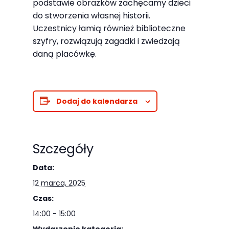
Abyśmy mogli
podstawie obrazków zachęcamy dzieci
do stworzenia własnej historii.
poprawić
Uczestnicy łamią również biblioteczne
funkcjonalność
szyfry, rozwiązują zagadki i zwiedzają
i strukturę
daną placówkę.
strony
internetowej,
na podstawie
tego, jak
Dodaj do kalendarza
strona jest
używana.
Szczegóły
Doświadczenie
Data:
Aby nasza
12 marca, 2025
strona
Czas:
internetowa
14:00 - 15:00
działała jak
Wydarzenie kategoria: