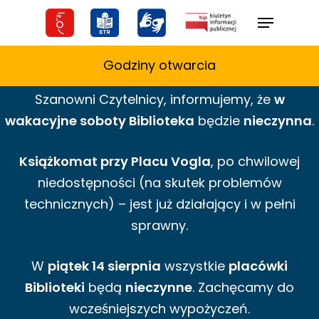
Skip
Menu
to
main
Godziny otwarcia
content
Szanowni Czytelnicy,
informujemy,
że
w
wakacyjne
soboty Biblioteka
będzie
nieczynna
.
Książkomat przy Placu Vogla
, po chwilowej
niedostępności (na skutek problemów
technicznych) – jest już działający i w pełni
sprawny.
W
piątek 14 sierpnia
wszystkie
placówki
Biblioteki
będą
nieczynne
. Zachęcamy do
wcześniejszych wypożyczeń.