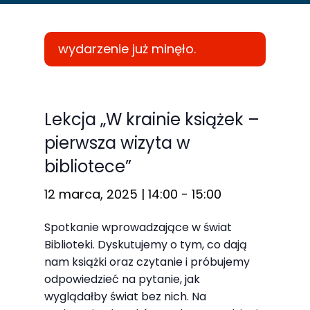
wydarzenie już minęło.
Konieczne
Te pliki cookie
Lekcja „W krainie książek –
nie są
pierwsza wizyta w
opcjonalne. Są
bibliotece”
one potrzebne
do
12 marca, 2025 | 14:00
-
15:00
funkcjonowania
strony
Spotkanie wprowadzające w świat
internetowej.
Biblioteki. Dyskutujemy o tym, co dają
nam książki oraz czytanie i próbujemy
odpowiedzieć na pytanie, jak
Statystyka
wyglądałby świat bez nich. Na