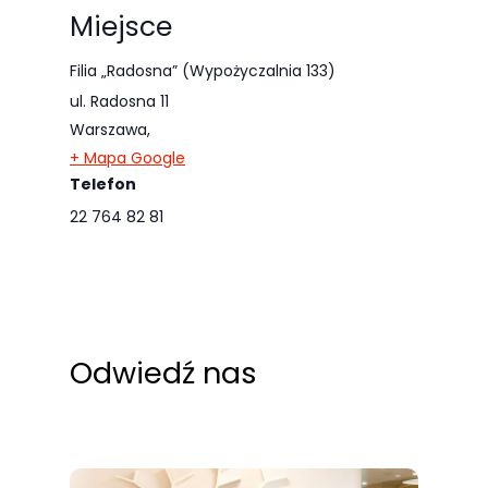
odwiedzania naszej
Miejsce
strony, zwiększasz
Filia „Radosna” (Wypożyczalnia 133)
szansę na
ul. Radosna 11
zobaczenie
Warszawa
,
spersonalizowanych
+ Mapa Google
treści i ofert.
Telefon
22 764 82 81
Odwiedź nas