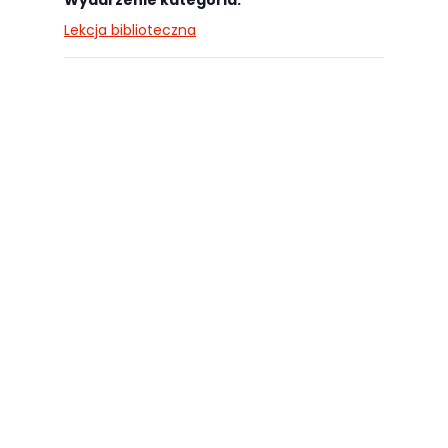
najlepiej
Lekcja biblioteczna
podczas
twojego
przejścia na nią.
Jeśli odrzucisz
te pliki cookie,
niektóre funkcje
znikną ze strony
internetowej.
Marketing
Udostępniając
swoje
zainteresowania i
zachowania
podczas